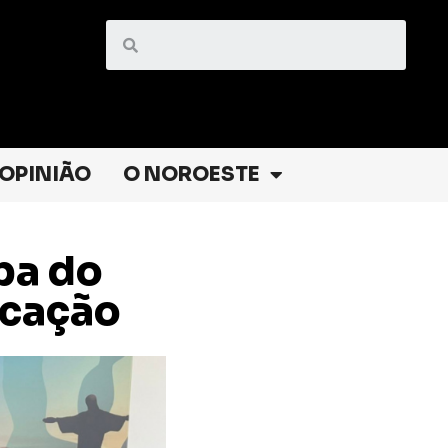
OPINIÃO
O NOROESTE
pa do
ucação