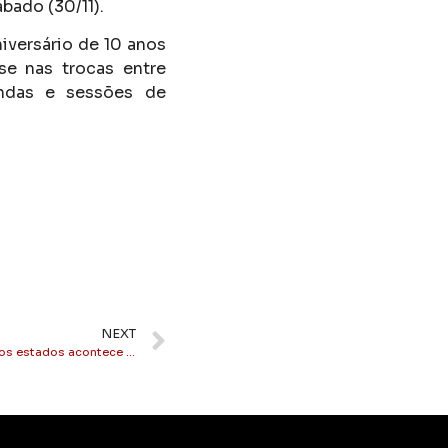
bado (30/11).
iversário de 10 anos
se nas trocas entre
ondas e sessões de
NEXT
Brasil: votação da solução da dívida dos estados acontece esta semana