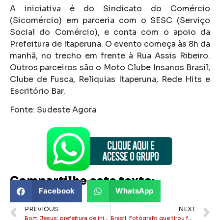
A iniciativa é do Sindicato do Comércio
(Sicomércio) em parceria com o SESC (Serviço
Social do Comércio), e conta com o apoio da
Prefeitura de Itaperuna. O evento começa às 8h da
manhã, no trecho em frente à Rua Assis Ribeiro.
Outros parceiros são o Moto Clube Insanos Brasil,
Clube de Fusca, Relíquias Itaperuna, Rede Hits e
Escritório Bar.
Fonte: Sudeste Agora
Compartilhe este texto:
Facebook
WhatsApp
PREVIOUS
NEXT
Bom Jesus: prefeitura de inicia testes com ônibus elétrico gratuito
Brasil: Fotógrafo que tirou foto de Moraes fazendo gesto obsceno é demitido