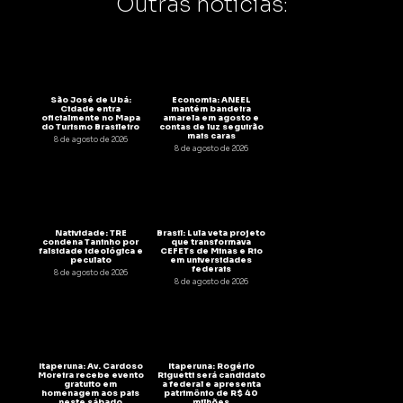
Outras notícias:
São José de Ubá:
Economia: ANEEL
Cidade entra
mantém bandeira
oficialmente no Mapa
amarela em agosto e
do Turismo Brasileiro
contas de luz seguirão
mais caras
8 de agosto de 2026
8 de agosto de 2026
Natividade: TRE
Brasil: Lula veta projeto
condena Taninho por
que transformava
falsidade ideológica e
CEFETs de Minas e Rio
peculato
em universidades
federais
8 de agosto de 2026
8 de agosto de 2026
Itaperuna: Av. Cardoso
Itaperuna: Rogério
Moreira recebe evento
Riguetti será candidato
gratuito em
a federal e apresenta
homenagem aos pais
patrimônio de R$ 40
neste sábado
milhões