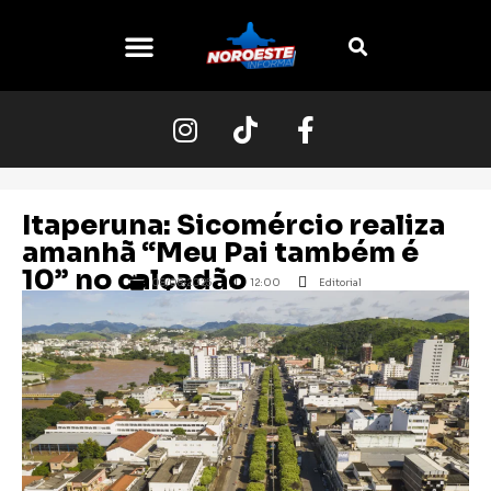
O NOROESTE
Itaperuna: Sicomércio realiza
amanhã “Meu Pai também é
10” no calçadão
08/08/2025
12:00
Editorial