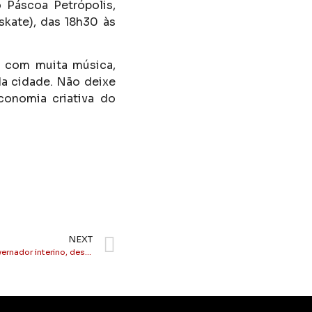
 Páscoa Petrópolis,
skate), das 18h30 às
 com muita música,
da cidade. Não deixe
conomia criativa do
NEXT
Estado do Rio: Veja o que pensa o governador interino, desembargador Ricardo Couto