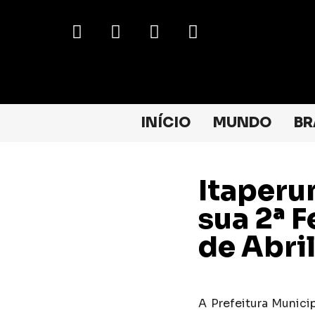
INÍCIO
MUNDO
BR
Itaperun
sua 2ª F
de Abri
A Prefeitura Municip