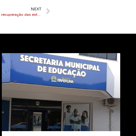
NEXT
Miracema: cidade recebe material para recuperação das estradas rurais