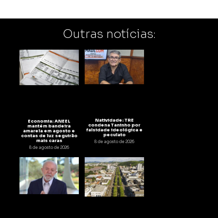
Outras notícias:
Natividade: TRE
Economia: ANEEL
condena Taninho por
mantém bandeira
falsidade ideológica e
amarela em agosto e
peculato
contas de luz seguirão
mais caras
8 de agosto de 2026
8 de agosto de 2026