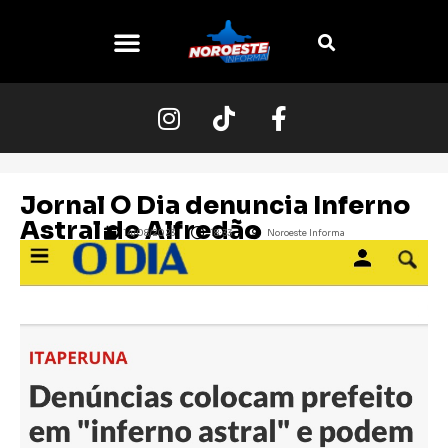
O NOROESTE
Jornal O Dia denuncia Inferno
Astral de Alfredão
14/08/2023
18:33
Noroeste Informa