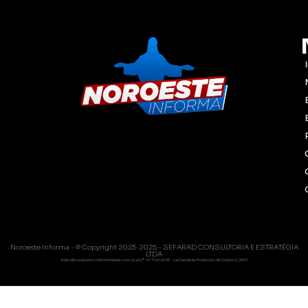
Noroeste Informa - © Copyright 2023-2025 - SEFARAD CONSULTORIA E ESTRATÉGIA
LTDA
Este site está em conformidade com a Lei nº 13.709/2018 - Lei Geral de Proteção de Dados (LGPD)