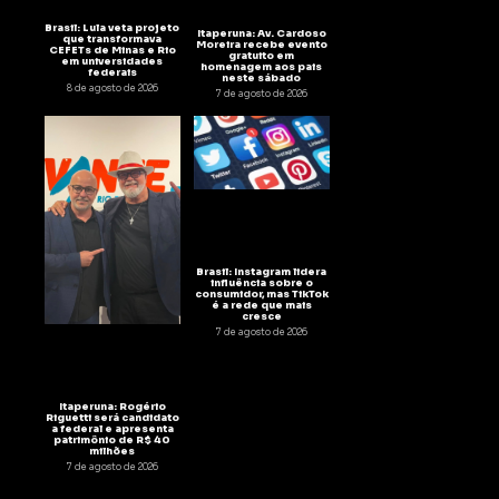
Brasil: Lula veta projeto
Itaperuna: Av. Cardoso
que transformava
Moreira recebe evento
CEFETs de Minas e Rio
gratuito em
em universidades
homenagem aos pais
federais
neste sábado
8 de agosto de 2026
7 de agosto de 2026
Brasil: Instagram lidera
influência sobre o
consumidor, mas TikTok
é a rede que mais
cresce
7 de agosto de 2026
Itaperuna: Rogério
Riguetti será candidato
a federal e apresenta
patrimônio de R$ 40
milhões
7 de agosto de 2026