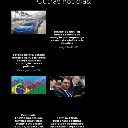
Outras notícias:
Estado do Rio: TRE
altera 66 locais de
votação por segurança
e combate a influência
do crime
10 de agosto de 2026
Estado do Rio: Estado
destina R$ 108 milhões
recuperados da
corrupção para as
polícias
10 de agosto de 2026
Economia:
Endividamento das
Política: Flávio
famílias brasileiras
Bolsonaro confirma
atinge 82% e bate
apoio a 47 candidatos
recorde, aponta CNC
ao Senado – veja a lista