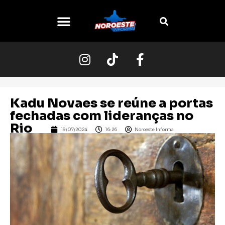
O NOROESTE
Kadu Novaes se reúne a portas
fechadas com lideranças no
Rio
19/07/2024
16:26
Noroeste Informa