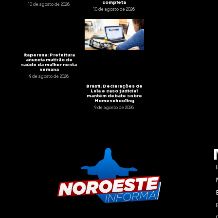
completa
10 de agosto de 2026
10 de agosto de 2026
Itaperuna: Prefeitura
anuncia mutirão de
saúde da mulher nesta
semana
9 de agosto de 2026
Brasil: Declarações de
Lula e caso judicial
mantêm debate sobre
Homeschooling
9 de agosto de 2026