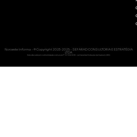
Noroeste Informa - © Copyright 2023-2025 - SEFARAD CONSULTORIA E ESTRATÉGIA
LTDA
Este site está em conformidade com a Lei nº 13.709/2018 - Lei Geral de Proteção de Dados (LGPD)