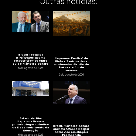
Outras notícias:
Brasil: Pesquisa
BTG/Nexus aponta
Itaperuna: Festival de
empate técnico entre
Viola e Sanfona deve
Lula e Flávio Bolsonaro
movimentar distrito de
Aré neste fim de
6 de agosto de 2026
semana
6 de agosto de 2026
Estado do Rio:
Itaperuna fica em
primeiro lugar no Índice
Brasil: Flávio Bolsonaro
de Desenvolvimento da
anuncia Alfredo Gaspar
Educação
como vice em chapa à
6 de agosto de 2026
Presidência