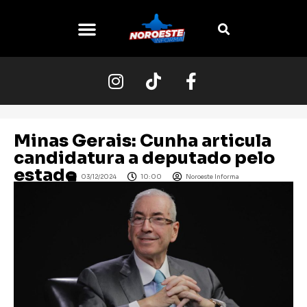
O NOROESTE
Minas Gerais: Cunha articula
candidatura a deputado pelo
estado
03/12/2024
10:00
Noroeste Informa