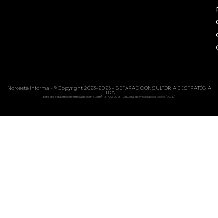
Noroeste Informa - © Copyright 2023-2025 - SEFARAD CONSULTORIA E ESTRATÉGIA
LTDA
Este site está em conformidade com a Lei nº 13.709/2018 - Lei Geral de Proteção de Dados (LGPD)