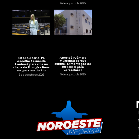
6 de agosto de 2026
Aperibé: Câmara
Estado do Rio: PL
Municipal aprova
escolhe Fernanda
auxílio-alimentação de
Louback para vice na
R$ 1.000 para
chapa de Douglas Ruas
vereadores
ao governo do Rio
5 de agosto de 2026
5 de agosto de 2026