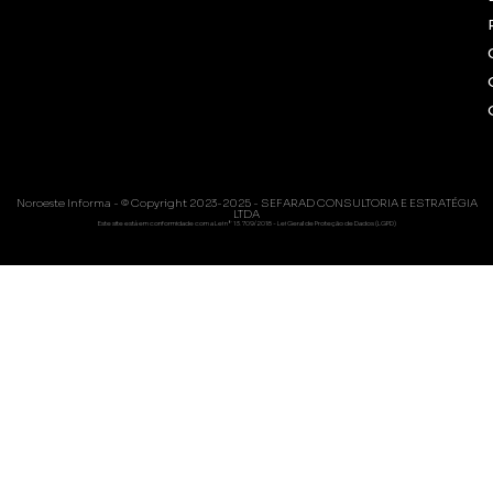
Noroeste Informa - © Copyright 2023-2025 - SEFARAD CONSULTORIA E ESTRATÉGIA
LTDA
Este site está em conformidade com a Lei nº 13.709/2018 - Lei Geral de Proteção de Dados (LGPD)