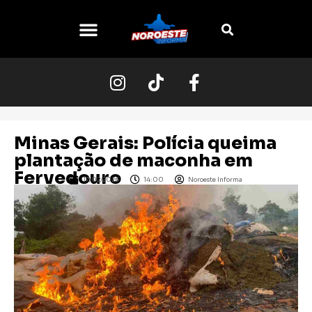
O NOROESTE
Minas Gerais: Polícia queima
plantação de maconha em
Fervedouro
17/02/2026
14:00
Noroeste Informa