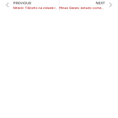
PREVIOUS
NEXT
Niterói: Trânsito na cidade revela falha histórica da Região Metropolitana
Minas Gerais: estado começa 2026 com US$ 3,3 bilhões em exportações