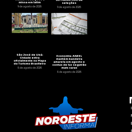
missa em latim
seleções
9 de agosto de 2026
9 de agosto de 2026
São José de Ubá:
Economia: ANEEL
Cidade entra
mantém bandeira
oficialmente no Mapa
amarela em agosto e
do Turismo Brasileiro
contas de luz seguirão
mais caras
8 de agosto de 2026
8 de agosto de 2026