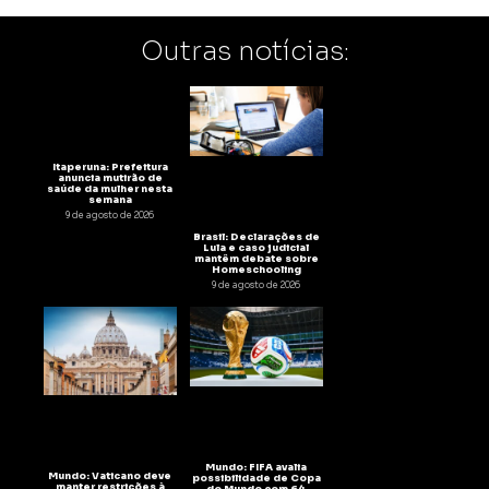
Outras notícias:
Itaperuna: Prefeitura
anuncia mutirão de
saúde da mulher nesta
semana
9 de agosto de 2026
Brasil: Declarações de
Lula e caso judicial
mantêm debate sobre
Homeschooling
9 de agosto de 2026
Mundo: FIFA avalia
Mundo: Vaticano deve
possibilidade de Copa
manter restrições à
do Mundo com 64