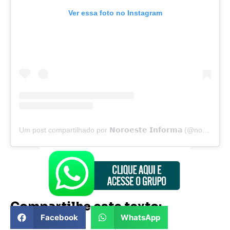
Ver essa foto no Instagram
Um post compartilhado por 𝗡𝗼𝗿𝗼𝗲𝘀𝘁𝗲 𝗜𝗻𝗳𝗼𝗿𝗺𝗮 (@noroesteinforma)
Compartilhe este texto:
Facebook
WhatsApp