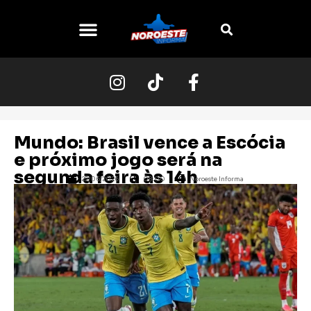
Mundo: Brasil vence a Escócia
e próximo jogo será na
segunda feira às 14h
25/06/2026
08:00
Noroeste Informa