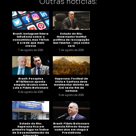
Outras notícias:
Brasil: Instagram lidera
Estado do Rio:
influência sobre o
Governador institui
consumidor, mas TikTok
política de reocupação
é a rede que mais
das favelas – veja como
cresce
será
7 de agosto de 2026
7 de agosto de 2026
Brasil: Pesquisa
Itaperuna: Festival de
BTG/Nexus aponta
Viola e Sanfona deve
empate técnico entre
movimentar distrito de
Lula e Flávio Bolsonaro
Aré neste fim de
semana
6 de agosto de 2026
6 de agosto de 2026
Estado do Rio:
Brasil: Flávio Bolsonaro
Itaperuna fica em
anuncia Alfredo Gaspar
primeiro lugar no Índice
como vice em chapa à
de Desenvolvimento da
Presidência
Educação