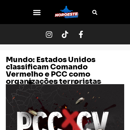
Mundo: Estados Unidos
classificam Comando
Vermelho e PCC como
organizações terroristas
29/05/2026
10:00
Noroeste Informa