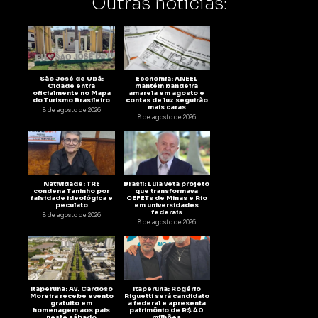
Outras notícias:
São José de Ubá:
Economia: ANEEL
Cidade entra
mantém bandeira
oficialmente no Mapa
amarela em agosto e
do Turismo Brasileiro
contas de luz seguirão
mais caras
8 de agosto de 2026
8 de agosto de 2026
Natividade: TRE
Brasil: Lula veta projeto
condena Taninho por
que transformava
falsidade ideológica e
CEFETs de Minas e Rio
peculato
em universidades
federais
8 de agosto de 2026
8 de agosto de 2026
Itaperuna: Av. Cardoso
Itaperuna: Rogério
Moreira recebe evento
Riguetti será candidato
gratuito em
a federal e apresenta
homenagem aos pais
patrimônio de R$ 40
neste sábado
milhões