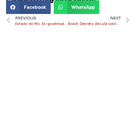
Compartilhe este texto:
Facebook
WhatsApp
PREVIOUS
NEXT
Estado do Rio: Ex-governador Cláudio Castro desiste de candidatura ao Senado
Brasil: Decreto de Lula sobre redes sociais provoca debate sobre liberdade de expressão