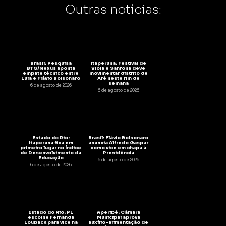
Outras notícias:
Brasil: Pesquisa
Itaperuna: Festival de
BTG/Nexus aponta
Viola e Sanfona deve
empate técnico entre
movimentar distrito de
Lula e Flávio Bolsonaro
Aré neste fim de
semana
6 de agosto de 2026
6 de agosto de 2026
Estado do Rio:
Brasil: Flávio Bolsonaro
Itaperuna fica em
anuncia Alfredo Gaspar
primeiro lugar no Índice
como vice em chapa à
de Desenvolvimento da
Presidência
Educação
6 de agosto de 2026
6 de agosto de 2026
Estado do Rio: PL
Aperibé: Câmara
escolhe Fernanda
Municipal aprova
Louback para vice na
auxílio-alimentação de