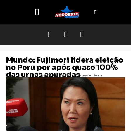
O NOROESTE
Mundo: Fujimori lidera eleição
no Peru por após quase 100%
das urnas apuradas
21/06/2026
09:49
Noroeste Informa