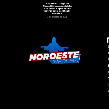
Itaperuna: Rogério
Riguetti será candidato
a federal e apresenta
patrimônio de R$ 40
milhões
7 de agosto de 2026