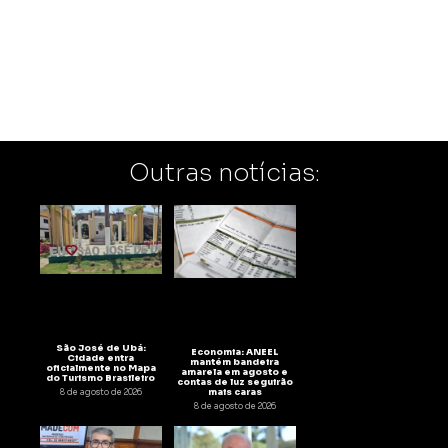
Outras notícias:
São José de Ubá:
Economia: ANEEL
Cidade entra
mantém bandeira
oficialmente no Mapa
amarela em agosto e
do Turismo Brasileiro
contas de luz seguirão
mais caras
8 de agosto de 2026
8 de agosto de 2026