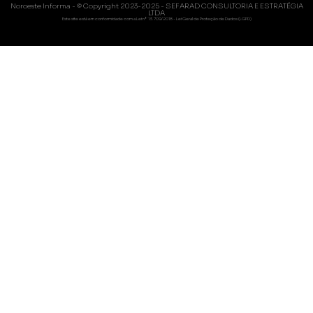
Noroeste Informa - © Copyright 2023-2025 - SEFARAD CONSULTORIA E ESTRATÉGIA
LTDA
Este site está em conformidade com a Lei nº 13.709/2018 - Lei Geral de Proteção de Dados (LGPD)