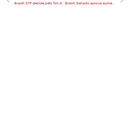
Brasil: STF decide pelo fim da aposentadoria compulsória como pena máxima para juízes
Brasil: Senado aprova aumento do piso salarial dos professores para R$ 5.130,63