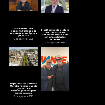
Natividade: TRE
Brasil: Lula veta projeto
condena Taninho por
que transformava
falsidade ideológica e
CEFETs de Minas e Rio
peculato
em universidades
8 de agosto de 2026
federais
8 de agosto de 2026
Itaperuna: Av. Cardoso
Moreira recebe evento
gratuito em
homenagem aos pais
neste sábado
7 de agosto de 2026