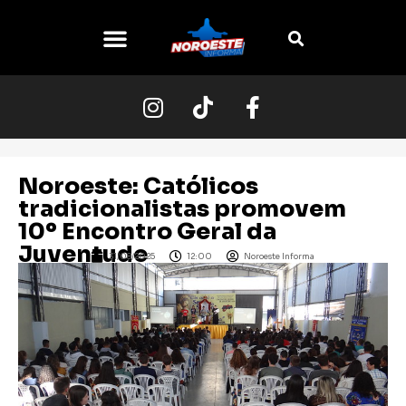
O NOROESTE
Noroeste: Católicos
tradicionalistas promovem
10º Encontro Geral da
Juventude
31/08/2025
12:00
Noroeste Informa