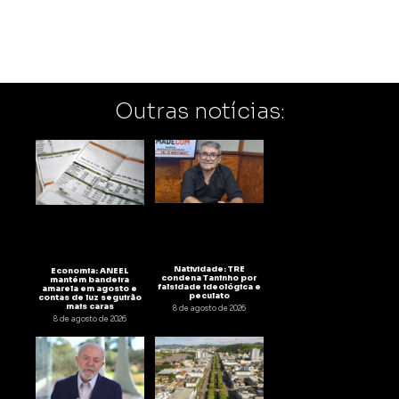
Outras notícias:
Natividade: TRE
Economia: ANEEL
condena Taninho por
mantém bandeira
falsidade ideológica e
amarela em agosto e
peculato
contas de luz seguirão
mais caras
8 de agosto de 2026
8 de agosto de 2026