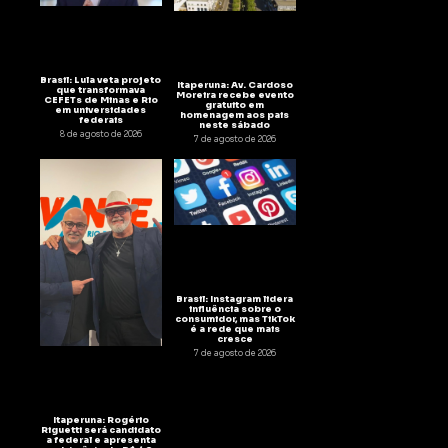
Brasil: Lula veta projeto
Itaperuna: Av. Cardoso
que transformava
Moreira recebe evento
CEFETs de Minas e Rio
gratuito em
em universidades
homenagem aos pais
federais
neste sábado
8 de agosto de 2026
7 de agosto de 2026
Brasil: Instagram lidera
influência sobre o
consumidor, mas TikTok
é a rede que mais
cresce
7 de agosto de 2026
Itaperuna: Rogério
Riguetti será candidato
a federal e apresenta