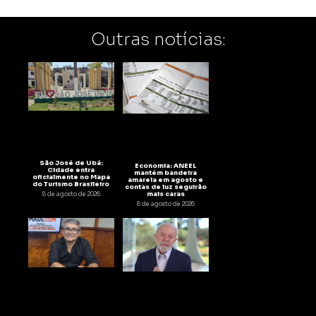
Outras notícias:
São José de Ubá:
Economia: ANEEL
Cidade entra
mantém bandeira
oficialmente no Mapa
amarela em agosto e
do Turismo Brasileiro
contas de luz seguirão
mais caras
8 de agosto de 2026
8 de agosto de 2026