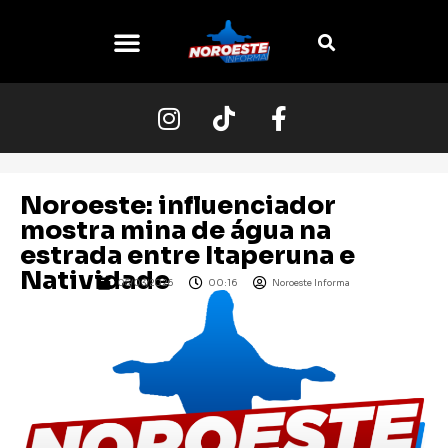
O NOROESTE
Noroeste: influenciador
mostra mina de água na
estrada entre Itaperuna e
Natividade
05/03/2026
00:16
Noroeste Informa