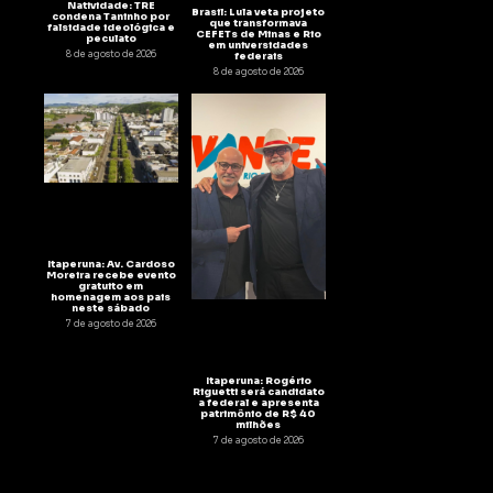
Natividade: TRE
Brasil: Lula veta projeto
condena Taninho por
que transformava
falsidade ideológica e
CEFETs de Minas e Rio
peculato
em universidades
8 de agosto de 2026
federais
8 de agosto de 2026
Itaperuna: Av. Cardoso
Moreira recebe evento
gratuito em
homenagem aos pais
neste sábado
7 de agosto de 2026
Itaperuna: Rogério
Riguetti será candidato
a federal e apresenta
patrimônio de R$ 40
milhões
7 de agosto de 2026