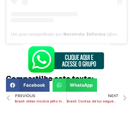
Um post compartilhado por 𝗡𝗼𝗿𝗼𝗲𝘀𝘁𝗲 𝗜𝗻𝗳𝗼𝗿𝗺𝗮 (@noroesteinforma)
Compartilhe este texto:
Facebook
WhatsApp
PREVIOUS
NEXT
Brasil: vídeo mostra jeito inusitado e arriscado de transportar café
Brasil: Contas de luz seguem com bandeira tarifária verde em março