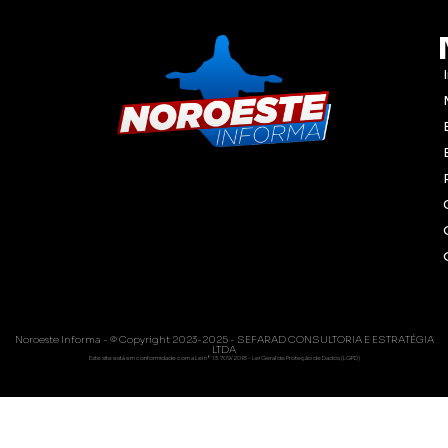
Noroeste Informa - © Copyright 2023-2025 - SEFARAD CONSULTORIA E ESTRATÉGIA
LTDA
Este site está em conformidade com a Lei nº 13.709/2018 - Lei Geral de Proteção de Dados (LGPD)