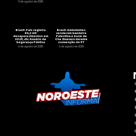
5 de agosto de 2026
Brasil: País registra
Brasil: Ambulantes
84,2 mil
venderam bandeira
desaparecimentos em
Palestina e boné de
2025, diz Anuário de
Che Guevara durante
Segurança Pública
convenção do PT
4 de agosto de 2026
4 de agosto de 2026