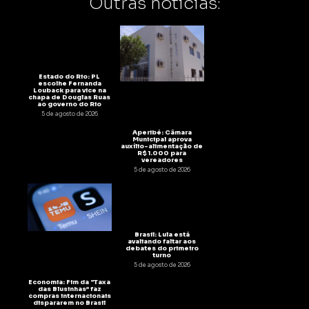
Outras notícias:
Estado do Rio: PL
escolhe Fernanda
Louback para vice na
chapa de Douglas Ruas
ao governo do Rio
5 de agosto de 2026
Aperibé: Câmara
Municipal aprova
auxílio-alimentação de
R$ 1.000 para
vereadores
5 de agosto de 2026
Brasil: Lula está
avaliando faltar aos
debates do primeiro
turno
5 de agosto de 2026
Economia: Fim da “Taxa
das Blusinhas” faz
compras internacionais
dispararem no Brasil