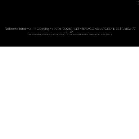
Noroeste Informa - © Copyright 2023-2025 - SEFARAD CONSULTORIA E ESTRATÉGIA
LTDA
Este site está em conformidade com a Lei nº 13.709/2018 - Lei Geral de Proteção de Dados (LGPD)