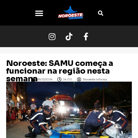
O NOROESTE
Noroeste: SAMU começa a
funcionar na região nesta
semana
26/12/2024
14:00
Noroeste Informa