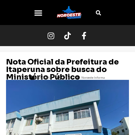
O NOROESTE
Nota Oficial da Prefeitura de
Itaperuna sobre busca do
Ministério Público
24/07/2024
07:23
Noroeste Informa