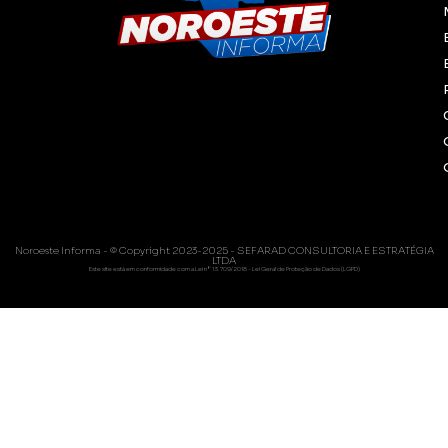
Noroeste Informa - © Copyright 2023-2025 - SEFARAD CONSULTORIA E ESTRATÉGIA
LTDA
Este site está em conformidade com a Lei nº 13.709/2018 - Lei Geral de Proteção de Dados (LGPD)