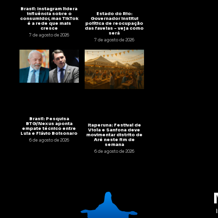
Brasil: Instagram lidera
Estado do Rio:
influência sobre o
Governador institui
consumidor, mas TikTok
política de reocupação
é a rede que mais
das favelas – veja como
cresce
será
7 de agosto de 2026
7 de agosto de 2026
Brasil: Pesquisa
BTG/Nexus aponta
Itaperuna: Festival de
empate técnico entre
Viola e Sanfona deve
Lula e Flávio Bolsonaro
movimentar distrito de
Aré neste fim de
6 de agosto de 2026
semana
6 de agosto de 2026