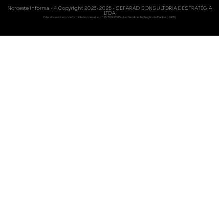
Noroeste Informa - © Copyright 2023-2025 - SEFARAD CONSULTORIA E ESTRATÉGIA
LTDA
Este site está em conformidade com a Lei nº 13.709/2018 - Lei Geral de Proteção de Dados (LGPD)