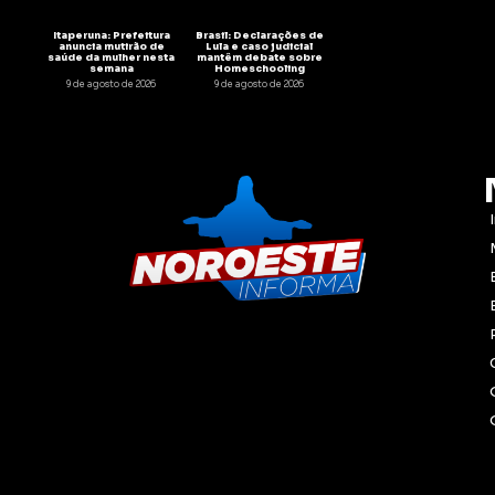
Itaperuna: Prefeitura
Brasil: Declarações de
anuncia mutirão de
Lula e caso judicial
saúde da mulher nesta
mantêm debate sobre
semana
Homeschooling
9 de agosto de 2026
9 de agosto de 2026