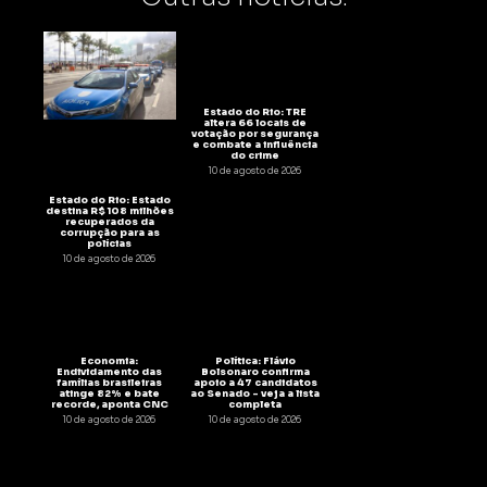
Estado do Rio: TRE
altera 66 locais de
votação por segurança
e combate a influência
do crime
10 de agosto de 2026
Estado do Rio: Estado
destina R$ 108 milhões
recuperados da
corrupção para as
polícias
10 de agosto de 2026
Economia:
Política: Flávio
Endividamento das
Bolsonaro confirma
famílias brasileiras
apoio a 47 candidatos
atinge 82% e bate
ao Senado – veja a lista
recorde, aponta CNC
completa
10 de agosto de 2026
10 de agosto de 2026