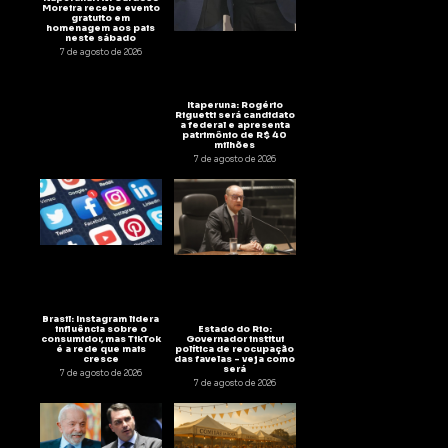
Moreira recebe evento
gratuito em
homenagem aos pais
neste sábado
7 de agosto de 2026
Itaperuna: Rogério
Riguetti será candidato
a federal e apresenta
patrimônio de R$ 40
milhões
7 de agosto de 2026
Brasil: Instagram lidera
Estado do Rio:
influência sobre o
Governador institui
consumidor, mas TikTok
política de reocupação
é a rede que mais
das favelas – veja como
cresce
será
7 de agosto de 2026
7 de agosto de 2026