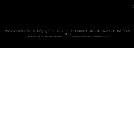
Noroeste Informa - © Copyright 2023-2025 - SEFARAD CONSULTORIA E ESTRATÉGIA
LTDA
Este site está em conformidade com a Lei nº 13.709/2018 - Lei Geral de Proteção de Dados (LGPD)