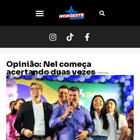
O NOROESTE
Opinião: Nel começa
acertando duas vezes
18/11/2024
08:00
Noroeste Informa