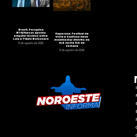
Brasil: Pesquisa
BTG/Nexus aponta
Itaperuna: Festival de
empate técnico entre
Viola e Sanfona deve
Lula e Flávio Bolsonaro
movimentar distrito de
Aré neste fim de
6 de agosto de 2026
semana
6 de agosto de 2026