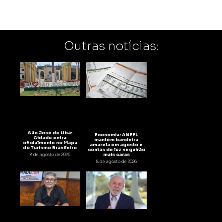
Outras notícias:
São José de Ubá:
Economia: ANEEL
Cidade entra
mantém bandeira
oficialmente no Mapa
amarela em agosto e
do Turismo Brasileiro
contas de luz seguirão
mais caras
8 de agosto de 2026
8 de agosto de 2026