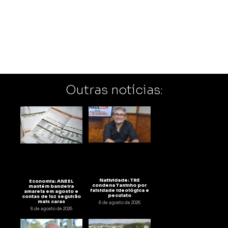
Outras notícias:
Natividade: TRE
Economia: ANEEL
condena Taninho por
mantém bandeira
falsidade ideológica e
amarela em agosto e
peculato
contas de luz seguirão
mais caras
8 de agosto de 2026
8 de agosto de 2026