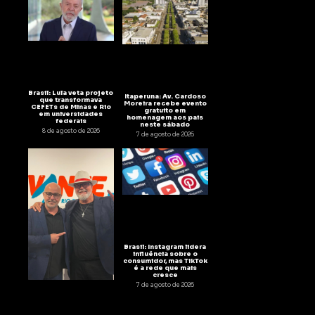
Brasil: Lula veta projeto
Itaperuna: Av. Cardoso
que transformava
Moreira recebe evento
CEFETs de Minas e Rio
gratuito em
em universidades
homenagem aos pais
federais
neste sábado
8 de agosto de 2026
7 de agosto de 2026
Brasil: Instagram lidera
influência sobre o
consumidor, mas TikTok
é a rede que mais
cresce
7 de agosto de 2026