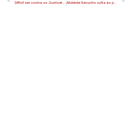
Difícil ser contra os Justiceiros de Copacabana
Alideide Secunho volta ao posto Secretário de Governo de Itaperuna