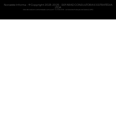
Noroeste Informa - © Copyright 2023-2025 - SEFARAD CONSULTORIA E ESTRATÉGIA
LTDA
Este site está em conformidade com a Lei nº 13.709/2018 - Lei Geral de Proteção de Dados (LGPD)