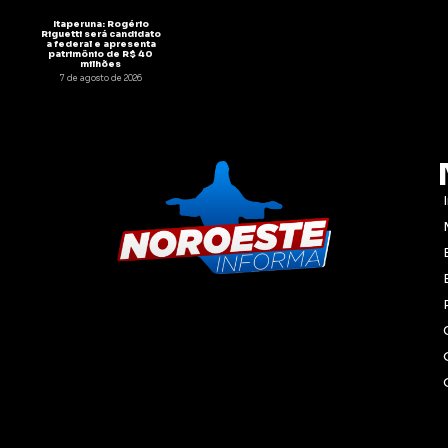
Itaperuna: Rogério
Riguetti será candidato
a federal e apresenta
patrimônio de R$ 40
milhões
7 de agosto de 2026