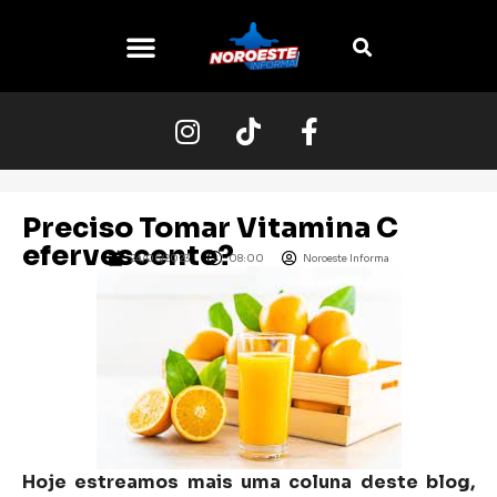
Preciso Tomar Vitamina C
efervescente?
24/06/2023
08:00
Noroeste Informa
Hoje estreamos mais uma coluna deste blog,