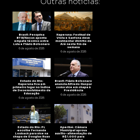
Outras notícias:
Brasil: Pesquisa
Itaperuna: Festival de
BTG/Nexus aponta
Viola e Sanfona deve
empate técnico entre
movimentar distrito de
Lula e Flávio Bolsonaro
Aré neste fim de
semana
6 de agosto de 2026
6 de agosto de 2026
Estado do Rio:
Brasil: Flávio Bolsonaro
Itaperuna fica em
anuncia Alfredo Gaspar
primeiro lugar no Índice
como vice em chapa à
de Desenvolvimento da
Presidência
Educação
6 de agosto de 2026
6 de agosto de 2026
Estado do Rio: PL
Aperibé: Câmara
escolhe Fernanda
Municipal aprova
Louback para vice na
auxílio-alimentação de
chapa de Douglas Ruas
R$ 1.000 para
ao governo do Rio
vereadores