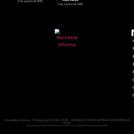
8 de agosto de 2026
8 de agosto de 2026
Noroeste Informa - © Copyright 2023-2025 - SEFARAD CONSULTORIA E ESTRATÉGIA
LTDA
Este site está em conformidade com a Lei nº 13.709/2018 - Lei Geral de Proteção de Dados (LGPD)