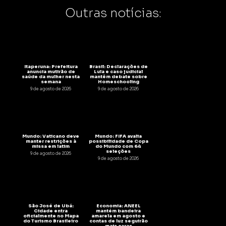
Outras notícias:
Itaperuna: Prefeitura
Brasil: Declarações de
anuncia mutirão de
Lula e caso judicial
saúde da mulher nesta
mantêm debate sobre
semana
Homeschooling
9 de agosto de 2026
9 de agosto de 2026
Mundo: Vaticano deve
Mundo: FIFA avalia
manter restrições à
possibilidade de Copa
missa em latim
do Mundo com 64
seleções
9 de agosto de 2026
9 de agosto de 2026
São José de Ubá:
Economia: ANEEL
Cidade entra
mantém bandeira
oficialmente no Mapa
amarela em agosto e
do Turismo Brasileiro
contas de luz seguirão
mais caras