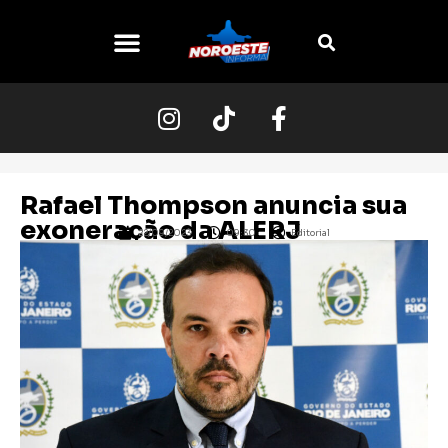
Rafael Thompson anuncia sua
exoneração da ALERJ
22/09/2023
09:30
Editorial