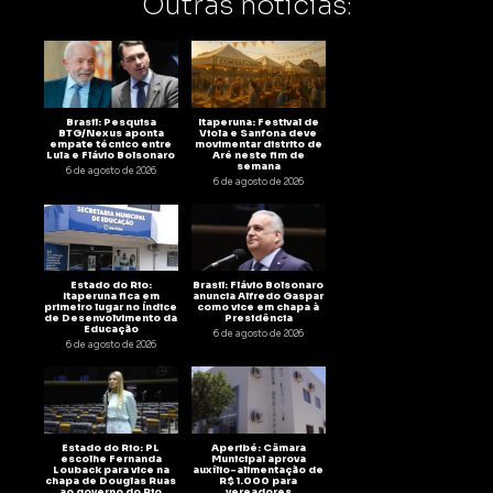
Outras notícias:
Brasil: Pesquisa
Itaperuna: Festival de
BTG/Nexus aponta
Viola e Sanfona deve
empate técnico entre
movimentar distrito de
Lula e Flávio Bolsonaro
Aré neste fim de
semana
6 de agosto de 2026
6 de agosto de 2026
Estado do Rio:
Brasil: Flávio Bolsonaro
Itaperuna fica em
anuncia Alfredo Gaspar
primeiro lugar no Índice
como vice em chapa à
de Desenvolvimento da
Presidência
Educação
6 de agosto de 2026
6 de agosto de 2026
Estado do Rio: PL
Aperibé: Câmara
escolhe Fernanda
Municipal aprova
Louback para vice na
auxílio-alimentação de
chapa de Douglas Ruas
R$ 1.000 para
ao governo do Rio
vereadores