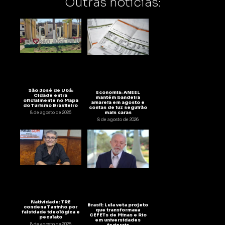
Outras notícias:
São José de Ubá:
Economia: ANEEL
Cidade entra
mantém bandeira
oficialmente no Mapa
amarela em agosto e
do Turismo Brasileiro
contas de luz seguirão
mais caras
8 de agosto de 2026
8 de agosto de 2026
Natividade: TRE
Brasil: Lula veta projeto
condena Taninho por
que transformava
falsidade ideológica e
CEFETs de Minas e Rio
peculato
em universidades
8 de agosto de 2026
federais