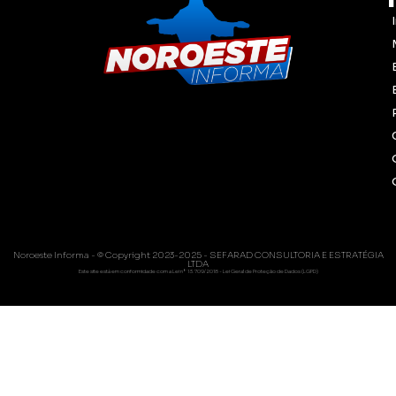
Noroeste Informa - © Copyright 2023-2025 - SEFARAD CONSULTORIA E ESTRATÉGIA
LTDA
Este site está em conformidade com a Lei nº 13.709/2018 - Lei Geral de Proteção de Dados (LGPD)