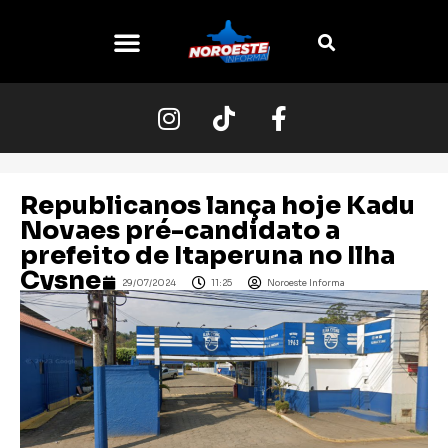
O NOROESTE
Republicanos lança hoje Kadu
Novaes pré-candidato a
prefeito de Itaperuna no Ilha
Cysne
29/07/2024
11:25
Noroeste Informa