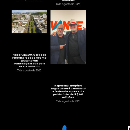
8 de agosto de 2026
Itaperuna: Av. Cardoso
Moreira recebe evento
gratuito em
homenagem aos pais
neste sábado
7 de agosto de 2026
Itaperuna: Rogério
Riguetti será candidato
a federal e apresenta
patrimônio de R$ 40
milhões
7 de agosto de 2026