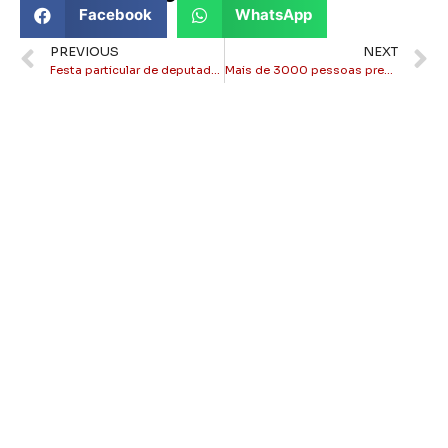
Facebook
WhatsApp
PREVIOUS
NEXT
Festa particular de deputado federal Murillo Gouvea tem show da dupla Thaeme e Thiago
Mais de 3000 pessoas prestigiam evento de Kadu Novaes no Ilha Cysne