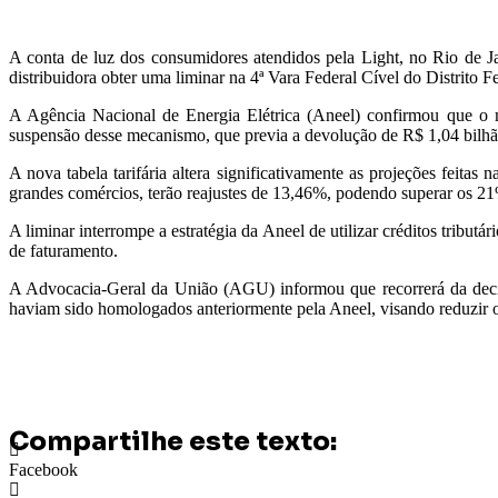
A conta de luz dos consumidores atendidos pela Light, no Rio de J
distribuidora obter uma liminar na 4ª Vara Federal Cível do Distrito Fe
A Agência Nacional de Energia Elétrica (Aneel) confirmou que o m
suspensão desse mecanismo, que previa a devolução de R$ 1,04 bilhão
A nova tabela tarifária altera significativamente as projeções feita
grandes comércios, terão reajustes de 13,46%, podendo superar os 2
A liminar interrompe a estratégia da Aneel de utilizar créditos tribut
de faturamento.
A Advocacia-Geral da União (AGU) informou que recorrerá da decisão
haviam sido homologados anteriormente pela Aneel, visando reduzir o 
Compartilhe este texto:
Facebook