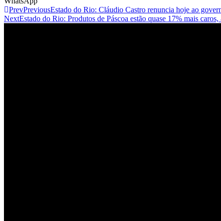
WhatsApp
Prev
Previous
Estado do Rio: Cláudio Castro renuncia hoje ao gover
Next
Estado do Rio: Produtos de Páscoa estão quase 17% mais car