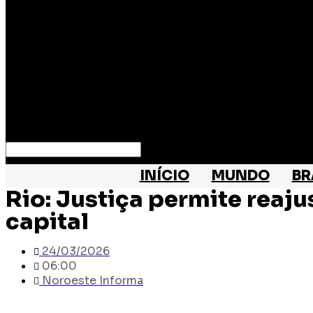
Search
INÍCIO
MUNDO
BR
Rio: Justiça permite reaju
capital
24/03/2026
06:00
Noroeste Informa