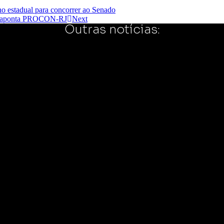
no estadual para concorrer ao Senado
os, aponta PROCON-RJ
Next
Outras notícias: