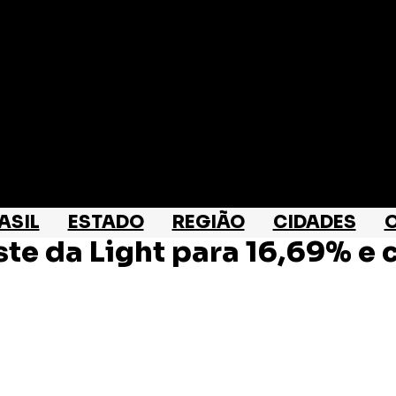
ASIL
ESTADO
REGIÃO
CIDADES
O
ste da Light para 16,69% e 