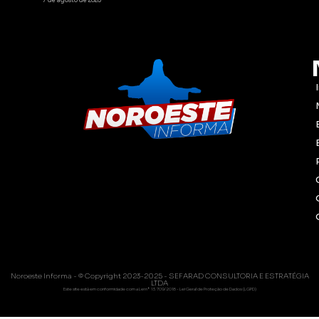
Noroeste Informa - © Copyright 2023-2025 - SEFARAD CONSULTORIA E ESTRATÉGIA
LTDA
Este site está em conformidade com a Lei nº 13.709/2018 - Lei Geral de Proteção de Dados (LGPD)