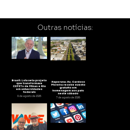
Outras notícias:
Brasil: Lula veta projeto
Itaperuna: Av. Cardoso
que transformava
Moreira recebe evento
CEFETs de Minas e Rio
gratuito em
em universidades
homenagem aos pais
federais
neste sábado
8 de agosto de 2026
7 de agosto de 2026