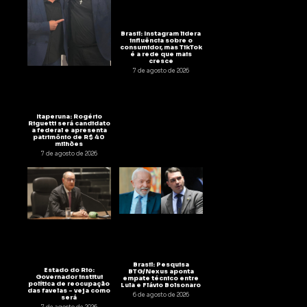
Brasil: Instagram lidera
influência sobre o
consumidor, mas TikTok
é a rede que mais
cresce
7 de agosto de 2026
Itaperuna: Rogério
Riguetti será candidato
a federal e apresenta
patrimônio de R$ 40
milhões
7 de agosto de 2026
Brasil: Pesquisa
Estado do Rio:
BTG/Nexus aponta
Governador institui
empate técnico entre
política de reocupação
Lula e Flávio Bolsonaro
das favelas – veja como
6 de agosto de 2026
será
7 de agosto de 2026