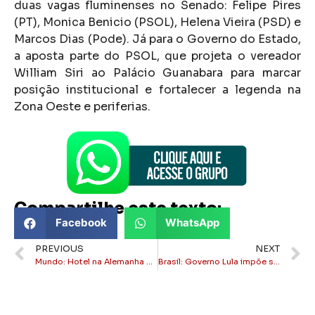
duas vagas fluminenses no Senado: Felipe Pires
(PT), Monica Benicio (PSOL), Helena Vieira (PSD) e
Marcos Dias (Pode). Já para o Governo do Estado,
a aposta parte do PSOL, que projeta o vereador
William Siri ao Palácio Guanabara para marcar
posição institucional e fortalecer a legenda na
Zona Oeste e periferias.
Compartilhe este texto:
Facebook
WhatsApp
PREVIOUS
NEXT
Mundo: Hotel na Alemanha é acusado de rejeitar reserva de hóspede por ser israelense
Brasil: Governo Lula impõe sigilo de 100 anos em processos de autorização de ‘bets’ no país