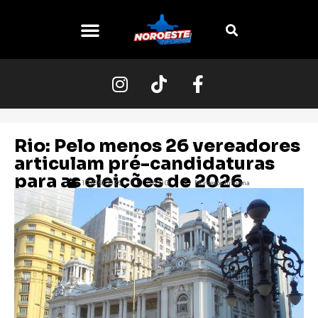
O NOROESTE
Rio: Pelo menos 26 vereadores
articulam pré-candidaturas
para as eleições de 2026
10/06/2026
06:00
Noroeste Informa