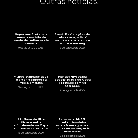
Outras notícias:
Itaperuna: Prefeitura
Brasil: Declarações de
anuncia mutirão de
Lula e caso judicial
saúde da mulher nesta
mantêm debate sobre
semana
Homeschooling
9 de agosto de 2026
9 de agosto de 2026
Mundo: Vaticano deve
Mundo: FIFA avalia
manter restrições à
possibilidade de Copa
missa em latim
do Mundo com 64
seleções
9 de agosto de 2026
9 de agosto de 2026
São José de Ubá:
Economia: ANEEL
Cidade entra
mantém bandeira
oficialmente no Mapa
amarela em agosto e
do Turismo Brasileiro
contas de luz seguirão
mais caras
8 de agosto de 2026
8 de agosto de 2026