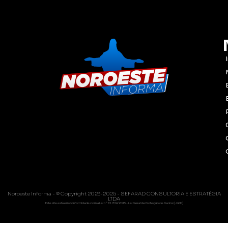
Noroeste Informa - © Copyright 2023-2025 - SEFARAD CONSULTORIA E ESTRATÉGIA
LTDA
Este site está em conformidade com a Lei nº 13.709/2018 - Lei Geral de Proteção de Dados (LGPD)