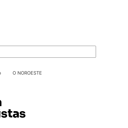
o
O NOROESTE
a
stas