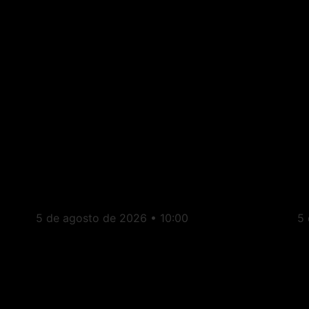
Aperibé: Câmara
E
Municipal aprova auxílio-
d
alimentação de R$ 1.000
c
para vereadores
d
5 de agosto de 2026
10:00
5