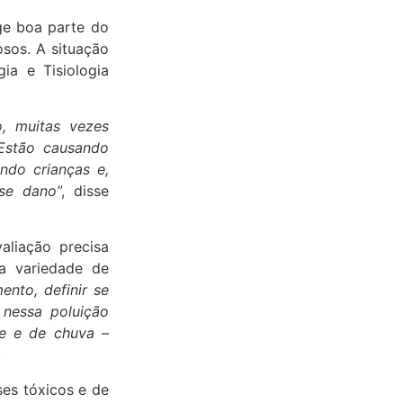
ge boa parte do
osos. A situação
ia e Tisiologia
, muitas vezes
 Estão causando
endo crianças e,
sse dano
”, disse
aliação precisa
a variedade de
nto, definir se
 nessa poluição
de e de chuva –
.
ses tóxicos e de