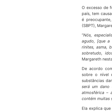
O excesso de f
país, tem causa
é preocupante,
(SBPT), Margar
“
Nós, especial
agudo, [que a 
rinites, asma, 
sobretudo, id
Margareth nesta
De acordo com 
sobre o nível
substâncias da
será um dano d
atmosférica – 
contém muitas 
Ela explica que