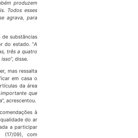
ambém produzem
is. Todos esses
se agrava, para
s de substâncias
r do estado. “
A
, três a quatro
 isso
”, disse.
r, mas ressalta
ficar em casa o
rtículas da área
o importante que
a
”, acrescentou.
recomendações à
qualidade do ar
ada a participar
 (17/09), com