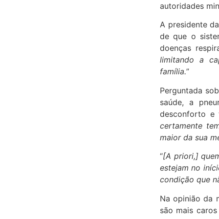
autoridades mini
A presidente da
de que o siste
doenças respir
limitando a c
família.
”
Perguntada sob
saúde, a pneu
desconforto e f
certamente tem
maior da sua m
“
[A priori,] qu
estejam no iníc
condição que n
Na opinião da 
são mais caros 