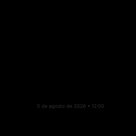
Estado do Rio: PL
escolhe Fernanda
Louback para vice na
chapa de Douglas Ruas
ao governo do Rio
5 de agosto de 2026
12:00