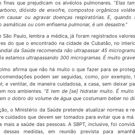
o finas que prejudicam os alvéolos pulmonares. “
Elas t
rbono, dióxido de enxofre, compostos orgânicos voláte
m causar ou agravar doenças respiratórias. E, quando 
o asmáticas ou com enfisema pulmonar, é um desastre.
”
 São Paulo, lembra a médica, já foram registrados valore
res do que o encontrado na cidade de Cubatão, no interio
ndial da Saúde recomenda não ultrapassar 45 microgramas
Nós estamos ultrapassando 300 microgramas. É muito grave
olmo afirma que não há muito o que fazer para se protege
comendações podem ser seguidas, como, por exemplo, 
; e ventilar, de maneira cuidadosa, a casa, sem deixar pa
em nos ambientes. “
E tem de [se] hidratar muito. É muit
am o dobro do volume de água que costumam beber no di
ação, o Ministério da Saúde pretende atualizar normas e 
re cuidados que devem ser tomados para evitar que a má 
a mais a saúde das pessoas. A SBPT, inclusive, foi convid
o dessas medidas, em reunião prevista para amanhã