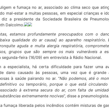
uligem e fumaça no ar, associado ao clima seco que atin
do mal-estar a muitas pessoas, em especial crianças e id
 diz a presidente da Sociedade Brasileira de Pneumolog
eth Dalcolmo.
istas, estamos profundamente preocupados com o dano
baixa qualidade do ar causa] ao aparelho respiratório.
bronquite aguda e muita alergia respiratória, compromet
osos, grupos que são sempre os mais vulneráveis a e
 segunda-feira (16/09) em entrevista à Rádio Nacional.
a especialista, há certa dificuldade para fazer uma av
 de dano causado às pessoas, uma vez que é grande 
nosas à saúde pairando no ar. “
Não podemos, até o mome
efinitivo ou temporário, porque o que está circulando
associado à extrema secura do ar, com falta de umida
substâncias extremamente nocivas
”, disse a pneumologista
 a fumaça liberada pelos incêndios contém misturas de ga