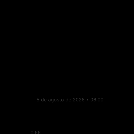
Brasil: Lula está
avaliando faltar aos
debates do primeiro tur
5 de agosto de 2026
06:00