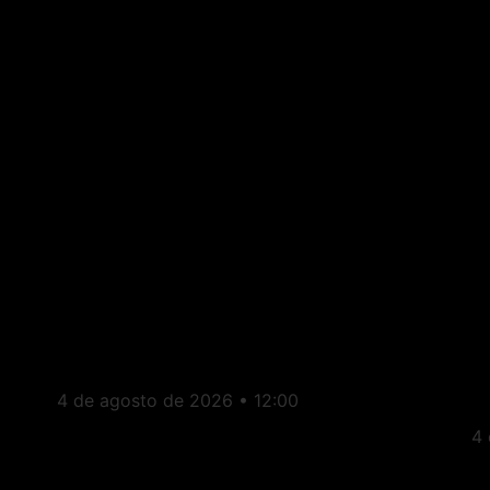
Brasil: País registra 84,2
B
mil desaparecimentos em
v
no
2025, diz Anuário de
P
Segurança Pública
G
c
4 de agosto de 2026
12:00
4