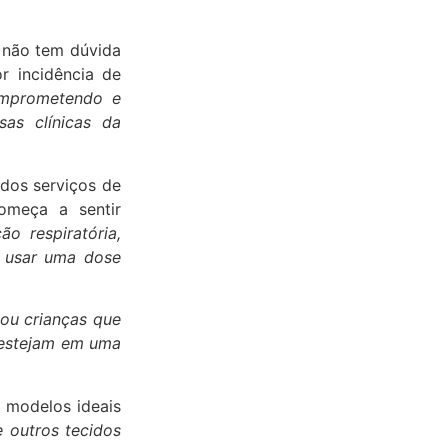
e não tem dúvida
r incidência de
omprometendo e
as clínicas da
dos serviços de
omeça a sentir
o respiratória,
s usar uma dose
 ou crianças que
e estejam em uma
 modelos ideais
e outros tecidos