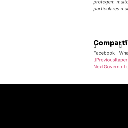
protegem muito
particulares mu
Compartil
Facebook
Wha
Previous
Itaper
Next
Governo Lu