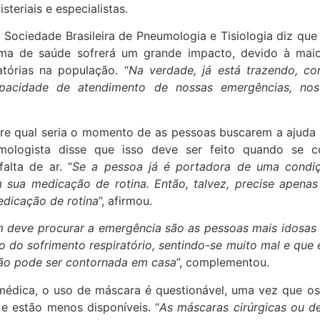
steriais e especialistas.
 Sociedade Brasileira de Pneumologia e Tisiologia diz qu
ma de saúde sofrerá um grande impacto, devido à maio
atórias na população. “
Na verdade, já está trazendo, c
apacidade de atendimento de nossas emergências, noss
re qual seria o momento de as pessoas buscarem a ajuda 
mologista disse que isso deve ser feito quando se c
alta de ar. “
Se a pessoa já é portadora de uma condiçã
 sua medicação de rotina. Então, talvez, precise apena
edicação de rotina
”, afirmou.
em deve procurar a emergência são as pessoas mais idosas
io do sofrimento respiratório, sentindo-se muito mal e qu
ão pode ser contornada em casa
”, complementou.
médica, o uso de máscara é questionável, uma vez que os
e estão menos disponíveis. “
As máscaras cirúrgicas ou d