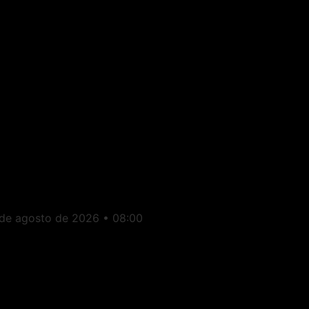
conomia: Fim da “Taxa
as Blusinhas” faz
ompras internacionais
ispararem no Brasil
 de agosto de 2026
08:00