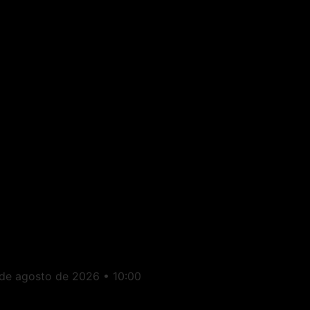
rasil: Ambulantes
enderam bandeira
alestina e boné de Che
uevara durante
onvenção do PT
 de agosto de 2026
10:00