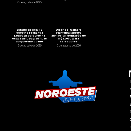
6 de agosto de 2026
Estado do Rio: PL
Aperibé: Câmara
escolhe Fernanda
Municipal aprova
Louback para vice na
auxílio-alimentação de
chapa de Douglas Ruas
R$ 1.000 para
ao governo do Rio
vereadores
5 de agosto de 2026
5 de agosto de 2026