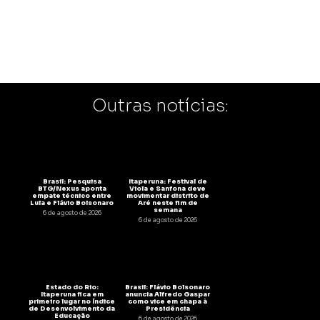
Outras notícias:
Brasil: Pesquisa
Itaperuna: Festival de
BTG/Nexus aponta
Viola e Sanfona deve
empate técnico entre
movimentar distrito de
Lula e Flávio Bolsonaro
Aré neste fim de
semana
6 de agosto de 2026
6 de agosto de 2026
Estado do Rio:
Brasil: Flávio Bolsonaro
Itaperuna fica em
anuncia Alfredo Gaspar
primeiro lugar no Índice
como vice em chapa à
de Desenvolvimento da
Presidência
Educação
6 de agosto de 2026