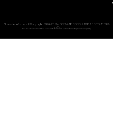
Noroeste Informa - © Copyright 2023-2025 - SEFARAD CONSULTORIA E ESTRATÉGIA
LTDA
Este site está em conformidade com a Lei nº 13.709/2018 - Lei Geral de Proteção de Dados (LGPD)