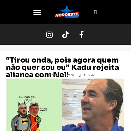
O NOROESTE
“Tirou onda, pois agora quem
não quer sou eu” Kadu rejeita
aliança com Nel!
23/07/2024
17:58
Editorial