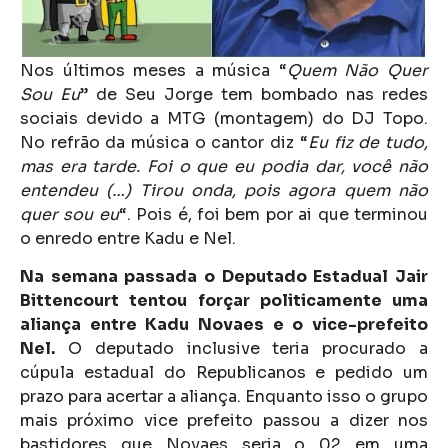
Nos últimos meses a música “
Quem Não Quer
Sou Eu
” de Seu Jorge tem bombado nas redes
sociais devido a MTG (montagem) do DJ Topo.
No refrão da música o cantor diz “
Eu fiz de tudo,
mas era tarde. Foi o que eu podia dar, você não
entendeu
(…) Tirou onda, pois agora quem não
quer sou eu
“. Pois é, foi bem por ai que terminou
o enredo entre Kadu e Nel.
Na semana passada o Deputado Estadual Jair
Bittencourt tentou forçar politicamente uma
aliança entre Kadu Novaes e o vice-prefeito
Nel.
O deputado inclusive teria procurado a
cúpula estadual do Republicanos e pedido um
prazo para acertar a aliança. Enquanto isso o grupo
mais próximo vice prefeito passou a dizer nos
bastidores que Novaes seria o 02 em uma