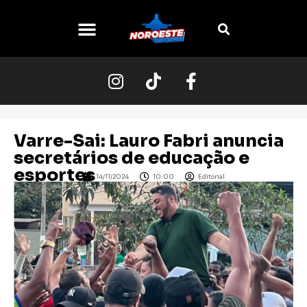
Varre-Sai: Lauro Fabri anuncia
secretários de educação e
esportes
14/11/2024
10:00
Editorial