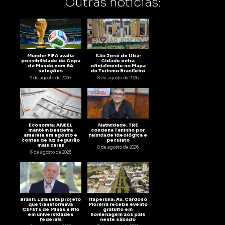
Outras notícias:
Mundo: FIFA avalia
São José de Ubá:
possibilidade de Copa
Cidade entra
do Mundo com 64
oficialmente no Mapa
seleções
do Turismo Brasileiro
9 de agosto de 2026
8 de agosto de 2026
Economia: ANEEL
Natividade: TRE
mantém bandeira
condena Taninho por
amarela em agosto e
falsidade ideológica e
contas de luz seguirão
peculato
mais caras
8 de agosto de 2026
8 de agosto de 2026
Brasil: Lula veta projeto
Itaperuna: Av. Cardoso
que transformava
Moreira recebe evento
CEFETs de Minas e Rio
gratuito em
em universidades
homenagem aos pais
federais
neste sábado