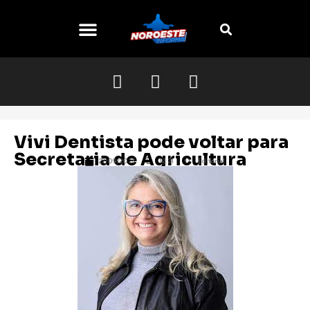
O NOROESTE
Vivi Dentista pode voltar para
Secretaria de Agricultura
27/09/2023
12:21
Editorial