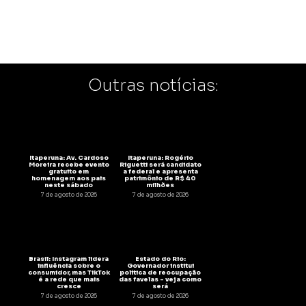
Outras notícias:
Itaperuna: Av. Cardoso
Itaperuna: Rogério
Moreira recebe evento
Riguetti será candidato
gratuito em
a federal e apresenta
homenagem aos pais
patrimônio de R$ 40
neste sábado
milhões
7 de agosto de 2026
7 de agosto de 2026
Brasil: Instagram lidera
Estado do Rio:
influência sobre o
Governador institui
consumidor, mas TikTok
política de reocupação
é a rede que mais
das favelas – veja como
cresce
será
7 de agosto de 2026
7 de agosto de 2026