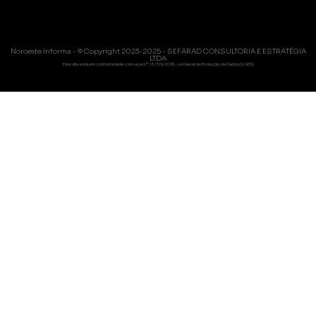
Noroeste Informa - © Copyright 2023-2025 - SEFARAD CONSULTORIA E ESTRATÉGIA
LTDA
Este site está em conformidade com a Lei nº 13.709/2018 - Lei Geral de Proteção de Dados (LGPD)