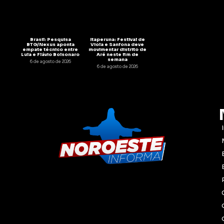
Brasil: Pesquisa
Itaperuna: Festival de
BTG/Nexus aponta
Viola e Sanfona deve
empate técnico entre
movimentar distrito de
Lula e Flávio Bolsonaro
Aré neste fim de
semana
6 de agosto de 2026
6 de agosto de 2026