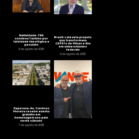
Natividade: TRE
Brasil: Lula veta projeto
condena Taninho por
que transformava
falsidade ideológica e
CEFETs de Minas e Rio
peculato
em universidades
8 de agosto de 2026
federais
8 de agosto de 2026
Itaperuna: Av. Cardoso
Moreira recebe evento
gratuito em
homenagem aos pais
neste sábado
7 de agosto de 2026