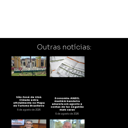
Outras notícias:
São José de Ubá:
Economia: ANEEL
Cidade entra
mantém bandeira
oficialmente no Mapa
amarela em agosto e
do Turismo Brasileiro
contas de luz seguirão
mais caras
8 de agosto de 2026
8 de agosto de 2026