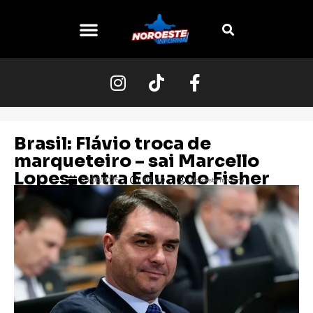
O NOROESTE
Brasil: Flávio troca de
marqueteiro – sai Marcello
Lopes, entra Eduardo Fisher
23/05/2026
08:00
Noroeste Informa