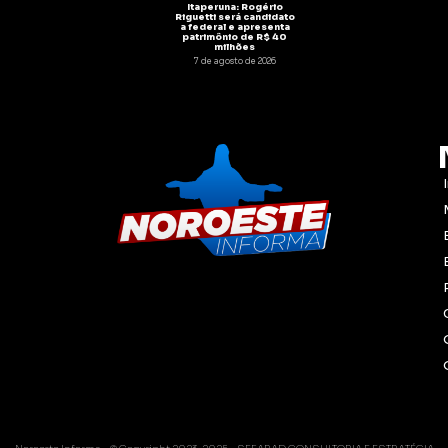
Itaperuna: Rogério
Riguetti será candidato
a federal e apresenta
patrimônio de R$ 40
milhões
7 de agosto de 2026