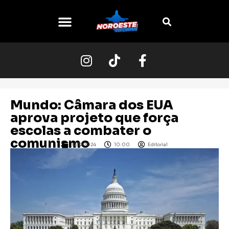
O NOROESTE
Mundo: Câmara dos EUA
aprova projeto que força
escolas a combater o
comunismo
12/12/2024
10:00
Editorial