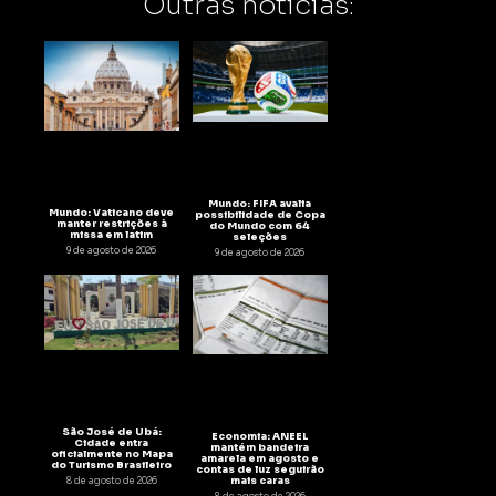
Outras notícias:
Mundo: FIFA avalia
Mundo: Vaticano deve
possibilidade de Copa
manter restrições à
do Mundo com 64
missa em latim
seleções
9 de agosto de 2026
9 de agosto de 2026
São José de Ubá:
Economia: ANEEL
Cidade entra
mantém bandeira
oficialmente no Mapa
amarela em agosto e
do Turismo Brasileiro
contas de luz seguirão
mais caras
8 de agosto de 2026