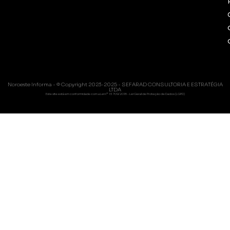
Noroeste Informa - © Copyright 2023-2025 - SEFARAD CONSULTORIA E ESTRATÉGIA
LTDA
Este site está em conformidade com a Lei nº 13.709/2018 - Lei Geral de Proteção de Dados (LGPD)