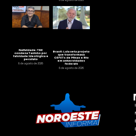
8 de agosto de 2026
Natividade: TRE
Brasil: Lula veta projeto
condena Taninho por
que transformava
falsidade ideológica e
CEFETs de Minas e Rio
peculato
em universidades
8 de agosto de 2026
federais
8 de agosto de 2026