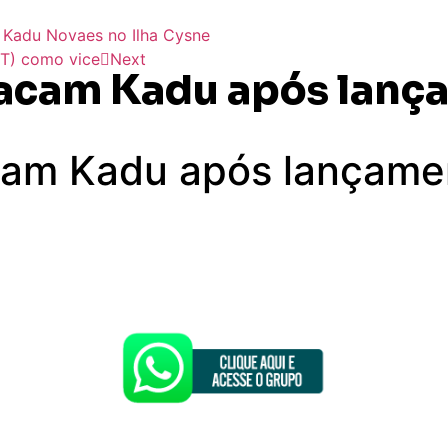
 Kadu Novaes no Ilha Cysne
DT) como vice
Next
acam Kadu após lança
cam Kadu após lançamen