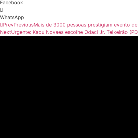
Facebook
WhatsApp
Prev
Previous
Mais de 3000 pessoas prestigiam evento de
Next
Urgente: Kadu Novaes escolhe Odaci Jr. Teixeirão (P