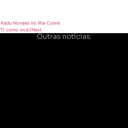
 Kadu Novaes no Ilha Cysne
DT) como vice
Next
Outras notícias: