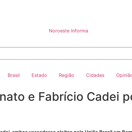
Brasil
Estado
Região
Cidades
Opiniã
nato e Fabrício Cadei 
Cadei, ambos vereadores eleitos pelo União Brasil em Bo