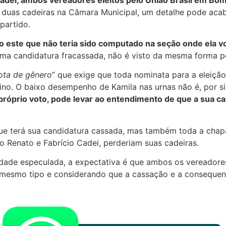
duas cadeiras na Câmara Municipal, um detalhe pode acab
partido.
 este que não teria sido computado na seção onde ela vot
a candidatura fracassada, não é visto da mesma forma pela
ota de gênero
” que exige que toda nominata para a eleiçã
no. O baixo desempenho de Kamila nas urnas não é, por si 
róprio voto, pode levar ao entendimento de que a sua can
ue terá sua candidatura cassada, mas também toda a chapa
ro Renato e Fabrício Cadei, perderiam suas cadeiras.
ade especulada, a expectativa é que ambos os vereadores
mesmo tipo e considerando que a cassação e a consequen