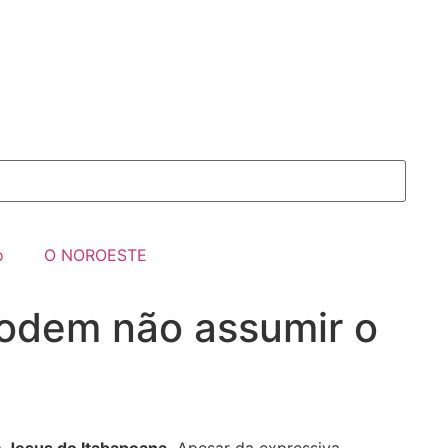
o
O NOROESTE
podem não assumir o
m Jesus do Itabapoana.
Apesar da expressiva