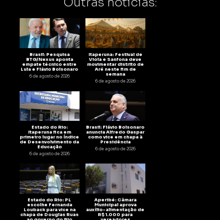
Outras notícias:
Brasil: Pesquisa
Itaperuna: Festival de
BTG/Nexus aponta
Viola e Sanfona deve
empate técnico entre
movimentar distrito de
Lula e Flávio Bolsonaro
Aré neste fim de
semana
6 de agosto de 2026
6 de agosto de 2026
Estado do Rio:
Brasil: Flávio Bolsonaro
Itaperuna fica em
anuncia Alfredo Gaspar
primeiro lugar no Índice
como vice em chapa à
de Desenvolvimento da
Presidência
Educação
6 de agosto de 2026
6 de agosto de 2026
Estado do Rio: PL
Aperibé: Câmara
escolhe Fernanda
Municipal aprova
Louback para vice na
auxílio-alimentação de
chapa de Douglas Ruas
R$ 1.000 para
ao governo do Rio
vereadores