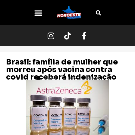
Brasil: família de mulher que
morreu após vacina contra
covid receberá indenização
10/12/2024
12:00
Editorial