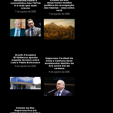
Estado do Rio:
influência sobre o
Governador institui
consumidor, mas TikTok
política de reocupação
é a rede que mais
das favelas – veja como
cresce
será
7 de agosto de 2026
7 de agosto de 2026
Brasil: Pesquisa
BTG/Nexus aponta
Itaperuna: Festival de
empate técnico entre
Viola e Sanfona deve
Lula e Flávio Bolsonaro
movimentar distrito de
Aré neste fim de
6 de agosto de 2026
semana
6 de agosto de 2026
Estado do Rio:
Itaperuna fica em