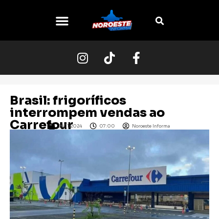
O NOROESTE
Brasil: frigoríficos
interrompem vendas ao
Carrefour
26/11/2024
07:00
Noroeste Informa