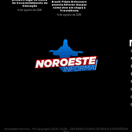
primeiro lugar no Índice
Brasil: Flávio Bolsonaro
de Desenvolvimento da
anuncia Alfredo Gaspar
Educação
como vice em chapa à
6 de agosto de 2026
Presidência
6 de agosto de 2026
Noroeste Informa - © Copyright 2023-2025 - SEFARAD CONSULTORIA E ESTRATÉGIA
LTDA