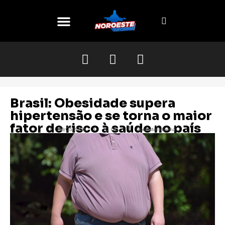
O NOROESTE
Brasil: Obesidade supera
hipertensão e se torna o maior
fator de risco à saúde no país
18/05/2026
10:00
Noroeste Informa