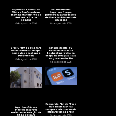
Itaperuna: Festival de
Estado do Rio:
Viola e Sanfona deve
Itaperuna fica em
movimentar distrito de
primeiro lugar no Índice
Aré neste fim de
de Desenvolvimento da
semana
Educação
6 de agosto de 2026
6 de agosto de 2026
Brasil: Flávio Bolsonaro
Estado do Rio: PL
anuncia Alfredo Gaspar
escolhe Fernanda
como vice em chapa à
Louback para vice na
Presidência
chapa de Douglas Ruas
ao governo do Rio
6 de agosto de 2026
5 de agosto de 2026
Economia: Fim da “Taxa
das Blusinhas” faz
Aperibé: Câmara
compras internacionais
Municipal aprova
dispararem no Brasil
auxílio-alimentação de
R$ 1.000 para
5 de agosto de 2026