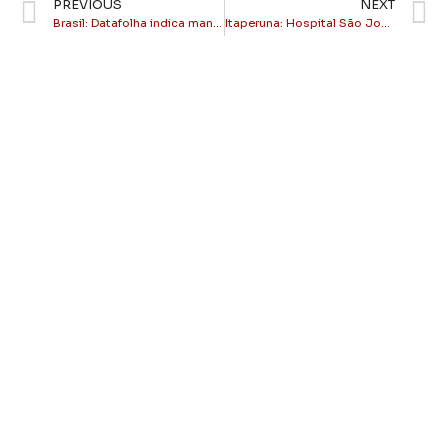
PREVIOUS
NEXT
Brasil: Datafolha indica manutenção de forte desgaste do governo Lula
Itaperuna: Hospital São José do Avaí realiza oito transplantes em duas semanas