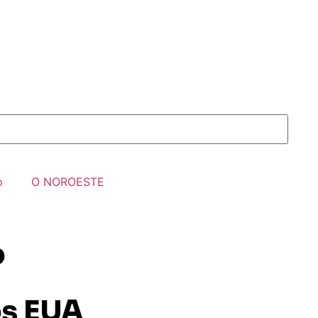
o
O NOROESTE
o
os EUA