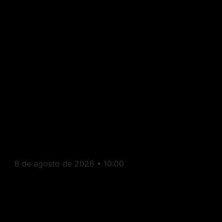
Economia: ANEEL mantém
bandeira amarela em agosto
e contas de luz seguirão
mais caras
8 de agosto de 2026
10:00