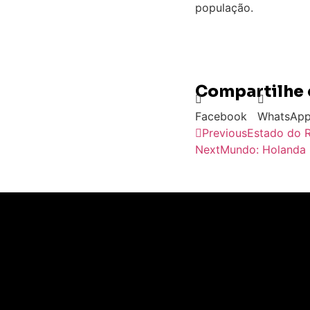
população.
Compartilhe 
Facebook
WhatsAp
Previous
Estado do R
Next
Mundo: Holanda r