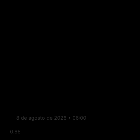
Brasil: Lula veta projeto que
transformava CEFETs de
Minas e Rio em
universidades federais
8 de agosto de 2026
06:00