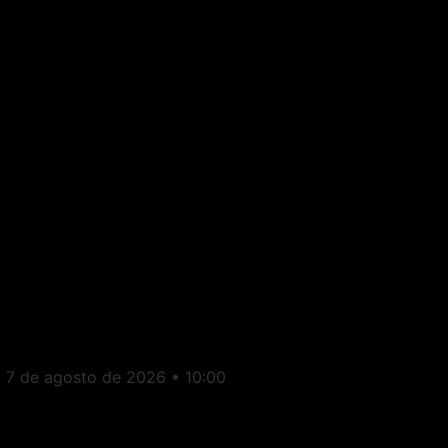
Itaperuna: Rogério Riguetti
será candidato a federal e
apresenta patrimônio de R$
40 milhões
7 de agosto de 2026
10:00