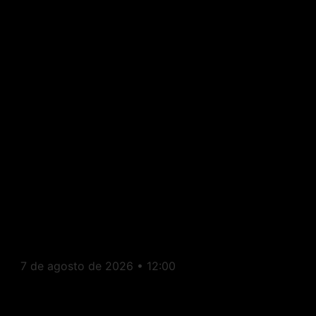
Itaperuna: Av. Cardoso
Moreira recebe evento
gratuito em homenagem aos
pais neste sábado
7 de agosto de 2026
12:00