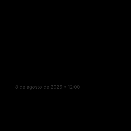
São José de Ubá: Cidade
entra oficialmente no Mapa
do Turismo Brasileiro
8 de agosto de 2026
12:00