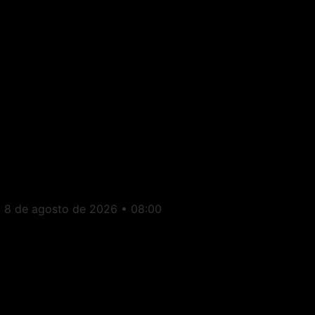
Natividade: TRE condena
Taninho por falsidade
ideológica e peculato
8 de agosto de 2026
08:00