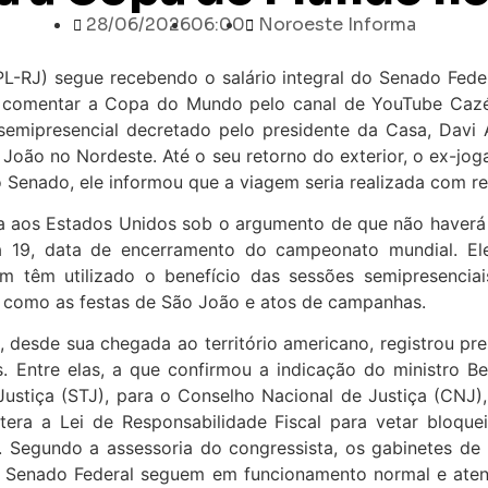
28/06/2026
06:00
Noroeste Informa
L-RJ) segue recebendo o salário integral do Senado Fede
 comentar a Copa do Mundo pelo canal de YouTube Cazé
semipresencial decretado pelo presidente da Casa, Davi
 João no Nordeste. Até o seu retorno do exterior, o ex-jo
 Senado, ele informou que a viagem seria realizada com re
ida aos Estados Unidos sob o argumento de que não haverá 
ia 19, data de encerramento do campeonato mundial. Ele
m têm utilizado o benefício das sessões semipresencia
 como as festas de São João e atos de campanhas.
 desde sua chegada ao território americano, registrou pr
. Entre elas, a que confirmou a indicação do ministro B
Justiça (STJ), para o Conselho Nacional de Justiça (CNJ),
tera a Lei de Responsabilidade Fiscal para vetar bloque
. Segundo a assessoria do congressista, os gabinetes de
o Senado Federal seguem em funcionamento normal e at