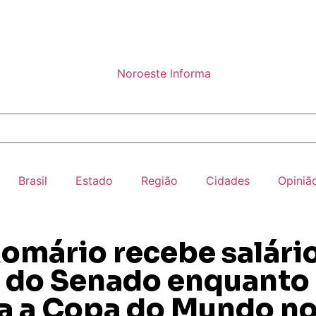
Brasil
Estado
Região
Cidades
Opiniã
 Romário recebe salári
l do Senado enquanto
 a Copa do Mundo n