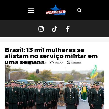
O NOROESTE
Brasil: 13 mil mulheres se
alistam no serviço militar em
uma semana
09/01/2025
08:00
Editorial