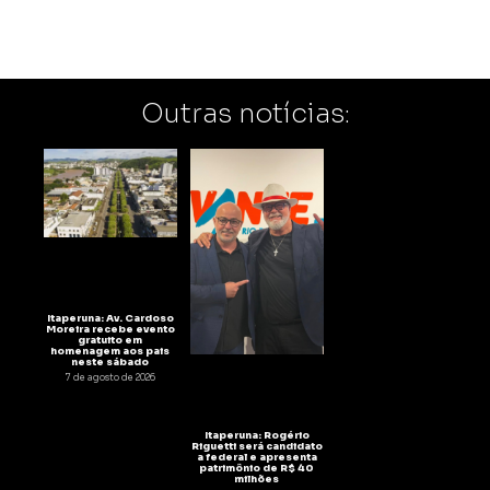
Outras notícias:
Itaperuna: Av. Cardoso
Moreira recebe evento
gratuito em
homenagem aos pais
neste sábado
7 de agosto de 2026
Itaperuna: Rogério
Riguetti será candidato
a federal e apresenta
patrimônio de R$ 40
milhões