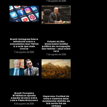
7 de agosto de 2026
Brasil: Instagram lidera
Estado do Rio:
influência sobre o
Governador institui
consumidor, mas TikTok
política de reocupação
é a rede que mais
das favelas – veja como
cresce
será
7 de agosto de 2026
7 de agosto de 2026
Brasil: Pesquisa
BTG/Nexus aponta
Itaperuna: Festival de
empate técnico entre
Viola e Sanfona deve
Lula e Flávio Bolsonaro
movimentar distrito de
Aré neste fim de
6 de agosto de 2026
semana