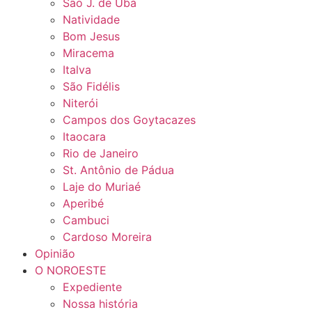
São J. de Ubá
Natividade
Bom Jesus
Miracema
Italva
São Fidélis
Niterói
Campos dos Goytacazes
Itaocara
Rio de Janeiro
St. Antônio de Pádua
Laje do Muriaé
Aperibé
Cambuci
Cardoso Moreira
Opinião
O NOROESTE
Expediente
Nossa história