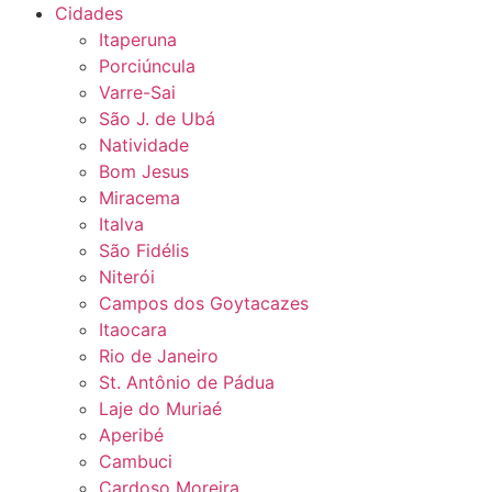
Cidades
Itaperuna
Porciúncula
Varre-Sai
São J. de Ubá
Natividade
Bom Jesus
Miracema
Italva
São Fidélis
Niterói
Campos dos Goytacazes
Itaocara
Rio de Janeiro
St. Antônio de Pádua
Laje do Muriaé
Aperibé
Cambuci
Cardoso Moreira