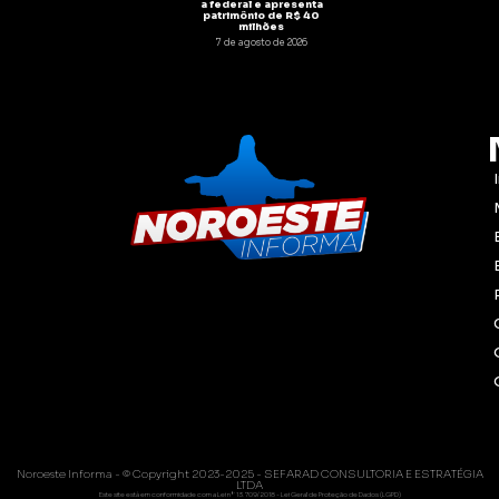
a federal e apresenta
patrimônio de R$ 40
milhões
7 de agosto de 2026
Noroeste Informa - © Copyright 2023-2025 - SEFARAD CONSULTORIA E ESTRATÉGIA
LTDA
Este site está em conformidade com a Lei nº 13.709/2018 - Lei Geral de Proteção de Dados (LGPD)