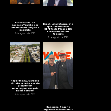
Natividade: TRE
Brasil: Lula veta projeto
condena Taninho por
que transformava
falsidade ideológica e
CEFETs de Minas e Rio
peculato
em universidades
8 de agosto de 2026
federais
8 de agosto de 2026
Itaperuna: Av. Cardoso
Moreira recebe evento
gratuito em
homenagem aos pais
neste sábado
7 de agosto de 2026
Itaperuna: Rogério
Riguetti será candidato