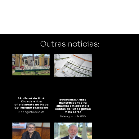
Outras notícias:
São José de Ubá:
Economia: ANEEL
Cidade entra
mantém bandeira
oficialmente no Mapa
amarela em agosto e
do Turismo Brasileiro
contas de luz seguirão
mais caras
8 de agosto de 2026
8 de agosto de 2026