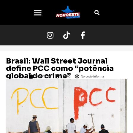
O NOROESTE
Brasil: Wall Street Journal
define PCC como “potência
global do crime”
25/04/2026
10:00
Noroeste Informa