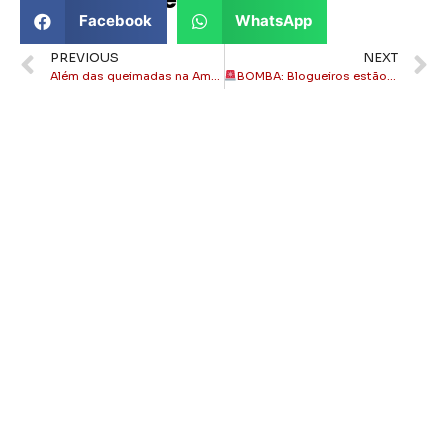
Compartilhe este texto:
Facebook
WhatsApp
PREVIOUS
NEXT
Além das queimadas na Amazônia, fogo agora atinge também o Pantanal
BOMBA: Blogueiros estão na Folha de Pagamento da Prefeitura de Itaperuna