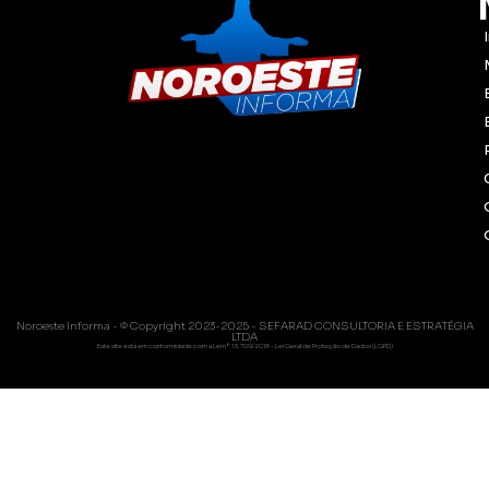
Noroeste Informa - © Copyright 2023-2025 - SEFARAD CONSULTORIA E ESTRATÉGIA
LTDA
Este site está em conformidade com a Lei nº 13.709/2018 - Lei Geral de Proteção de Dados (LGPD)