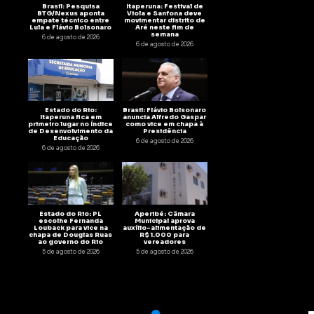
Brasil: Pesquisa
Itaperuna: Festival de
BTG/Nexus aponta
Viola e Sanfona deve
empate técnico entre
movimentar distrito de
Lula e Flávio Bolsonaro
Aré neste fim de
semana
6 de agosto de 2026
6 de agosto de 2026
Estado do Rio:
Brasil: Flávio Bolsonaro
Itaperuna fica em
anuncia Alfredo Gaspar
primeiro lugar no Índice
como vice em chapa à
de Desenvolvimento da
Presidência
Educação
6 de agosto de 2026
6 de agosto de 2026
Estado do Rio: PL
Aperibé: Câmara
escolhe Fernanda
Municipal aprova
Louback para vice na
auxílio-alimentação de
chapa de Douglas Ruas
R$ 1.000 para
ao governo do Rio
vereadores
5 de agosto de 2026
5 de agosto de 2026