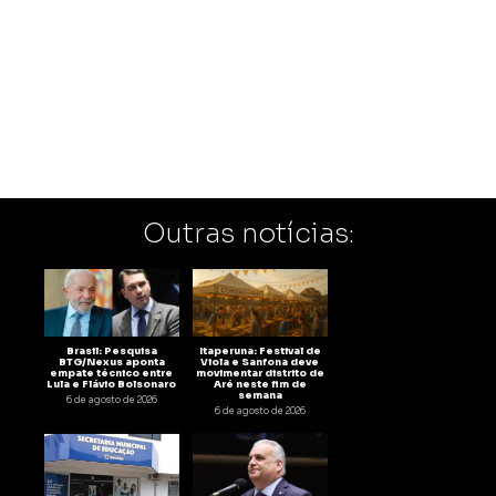
Outras notícias:
Brasil: Pesquisa
Itaperuna: Festival de
BTG/Nexus aponta
Viola e Sanfona deve
empate técnico entre
movimentar distrito de
Lula e Flávio Bolsonaro
Aré neste fim de
semana
6 de agosto de 2026
6 de agosto de 2026