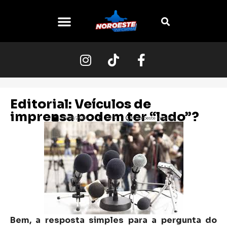
Editorial: Veículos de
imprensa podem ter “lado”?
11/08/2024
10:31
Noroeste Informa
Bem, a resposta simples para a pergunta do