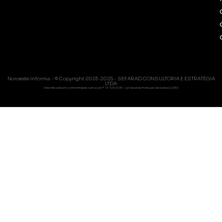
Noroeste Informa - © Copyright 2023-2025 - SEFARAD CONSULTORIA E ESTRATÉGIA
LTDA
Este site está em conformidade com a Lei nº 13.709/2018 - Lei Geral de Proteção de Dados (LGPD)