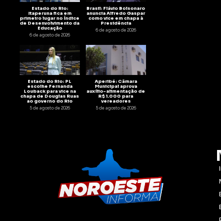
Estado do Rio:
Brasil: Flávio Bolsonaro
Itaperuna fica em
anuncia Alfredo Gaspar
primeiro lugar no Índice
como vice em chapa à
de Desenvolvimento da
Presidência
Educação
6 de agosto de 2026
6 de agosto de 2026
Estado do Rio: PL
Aperibé: Câmara
escolhe Fernanda
Municipal aprova
Louback para vice na
auxílio-alimentação de
chapa de Douglas Ruas
R$ 1.000 para
ao governo do Rio
vereadores
5 de agosto de 2026
5 de agosto de 2026