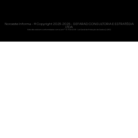
Noroeste Informa - © Copyright 2023-2025 - SEFARAD CONSULTORIA E ESTRATÉGIA
LTDA
Este site está em conformidade com a Lei nº 13.709/2018 - Lei Geral de Proteção de Dados (LGPD)