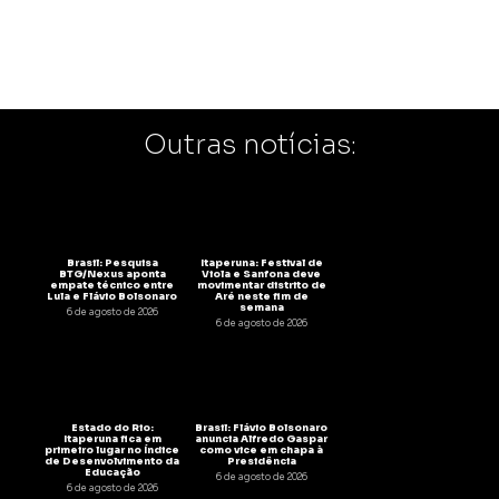
Outras notícias:
Brasil: Pesquisa
Itaperuna: Festival de
BTG/Nexus aponta
Viola e Sanfona deve
empate técnico entre
movimentar distrito de
Lula e Flávio Bolsonaro
Aré neste fim de
semana
6 de agosto de 2026
6 de agosto de 2026
Estado do Rio:
Brasil: Flávio Bolsonaro
Itaperuna fica em
anuncia Alfredo Gaspar
primeiro lugar no Índice
como vice em chapa à
de Desenvolvimento da
Presidência
Educação
6 de agosto de 2026
6 de agosto de 2026