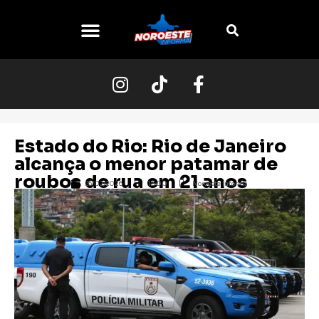
O NOROESTE
Estado do Rio: Rio de Janeiro
alcança o menor patamar de
roubos de rua em 21 anos
25/02/2026
12:00
Noroeste Informa