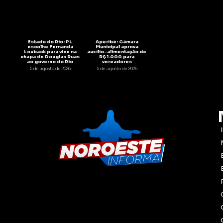
Estado do Rio: PL
Aperibé: Câmara
escolhe Fernanda
Municipal aprova
Louback para vice na
auxílio-alimentação de
chapa de Douglas Ruas
R$ 1.000 para
ao governo do Rio
vereadores
5 de agosto de 2026
5 de agosto de 2026