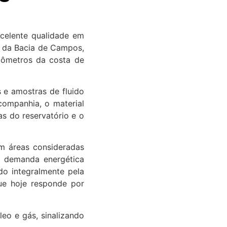
xcelente qualidade em
l da Bacia de Campos,
ilômetros da costa de
s e amostras de fluido
companhia, o material
as do reservatório e o
em áreas consideradas
à demanda energética
do integralmente pela
ue hoje responde por
eo e gás, sinalizando