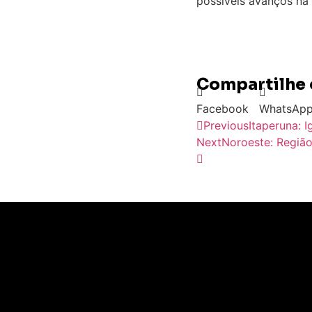
possíveis avanços na
Compartilhe 
Facebook
WhatsAp
Previous
Itaperuna: 
Next
Noroeste: Região