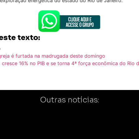
 exploração energética do estado do Rio de Janeiro.
este texto:
p
Igreja é furtada na madrugada deste domingo
 cresce 16% no PIB e se torna 4ª força econômica do Rio d
Outras notícias: