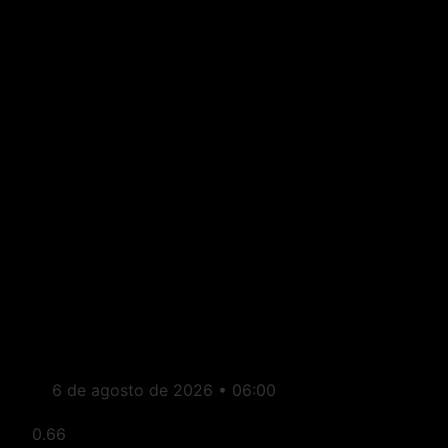
Brasil: Flávio Bolsonaro
anuncia Alfredo Gaspar
como vice em chapa à
Presidência
6 de agosto de 2026
06:00