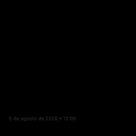
Estado do Rio: PL escolhe
Fernanda Louback para vice
na chapa de Douglas Ruas
ao governo do Rio
5 de agosto de 2026
12:00