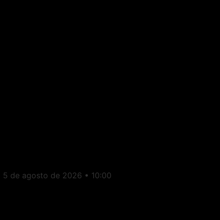
Aperibé: Câmara Municipal
aprova auxílio-alimentação
de R$ 1.000 para vereadores
5 de agosto de 2026
10:00