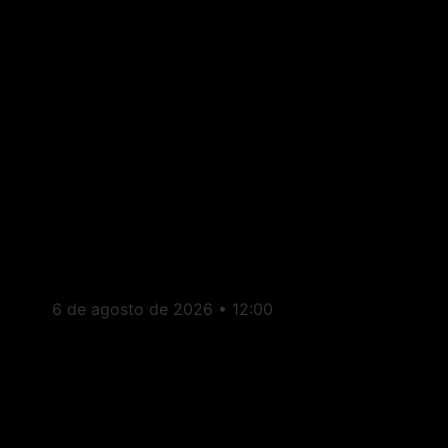
Brasil: Pesquisa BTG/Nexus
aponta empate técnico entre
Lula e Flávio Bolsonaro
6 de agosto de 2026
12:00