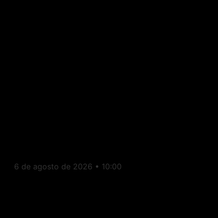
Itaperuna: Festival de Viola e
Sanfona deve movimentar
distrito de Aré neste fim de
semana
6 de agosto de 2026
10:00