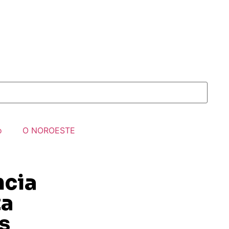
o
O NOROESTE
ncia
ta
s