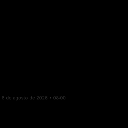
Estado do Rio: Itaperuna fica
em primeiro lugar no Índice
de Desenvolvimento da
Educação
6 de agosto de 2026
08:00