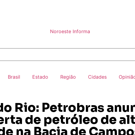
Brasil
Estado
Região
Cidades
Opiniã
do Rio: Petrobras anu
rta de petróleo de al
de na Bacia de Campo