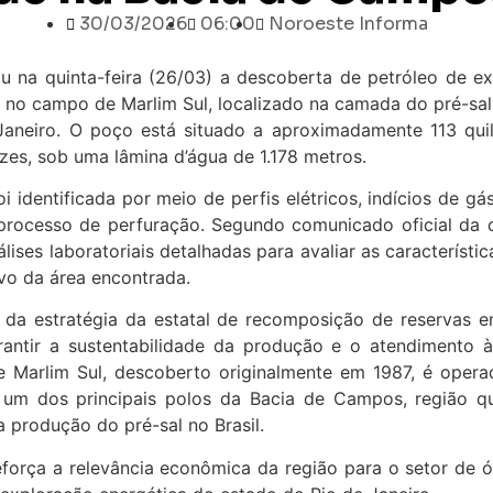
30/03/2026
06:00
Noroeste Informa
u na quinta-feira (26/03) a descoberta de petróleo de e
 no campo de Marlim Sul, localizado na camada do pré-sa
 Janeiro. O poço está situado a aproximadamente 113 qu
s, sob uma lâmina d’água de 1.178 metros.
i identificada por meio de perfis elétricos, indícios de gá
processo de perfuração. Segundo comunicado oficial da 
lises laboratoriais detalhadas para avaliar as característic
ivo da área encontrada.
te da estratégia da estatal de recomposição de reservas 
rantir a sustentabilidade da produção e o atendimento 
 Marlim Sul, descoberto originalmente em 1987, é opera
um dos principais polos da Bacia de Campos, região q
 produção do pré-sal no Brasil.
força a relevância econômica da região para o setor de ól