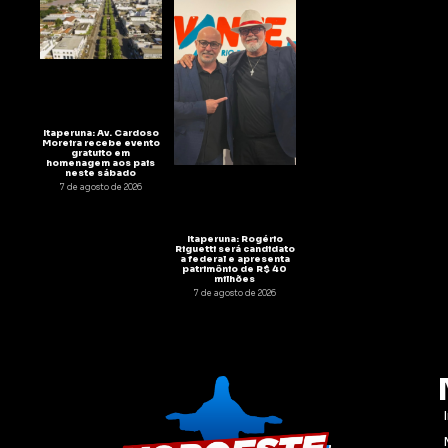
Itaperuna: Av. Cardoso
Moreira recebe evento
gratuito em
homenagem aos pais
neste sábado
7 de agosto de 2026
Itaperuna: Rogério
Riguetti será candidato
a federal e apresenta
patrimônio de R$ 40
milhões
7 de agosto de 2026