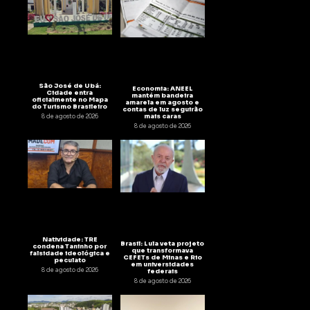
São José de Ubá:
Economia: ANEEL
Cidade entra
mantém bandeira
oficialmente no Mapa
amarela em agosto e
do Turismo Brasileiro
contas de luz seguirão
mais caras
8 de agosto de 2026
8 de agosto de 2026
Natividade: TRE
Brasil: Lula veta projeto
condena Taninho por
que transformava
falsidade ideológica e
CEFETs de Minas e Rio
peculato
em universidades
8 de agosto de 2026
federais
8 de agosto de 2026