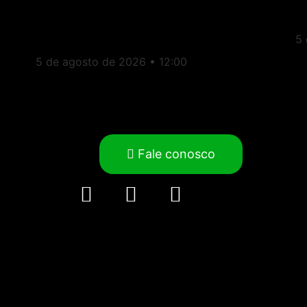
chapa de Douglas Ruas
p
ao governo do Rio
5
5 de agosto de 2026
12:00
Fale conosco