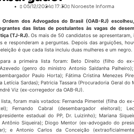
05/12/2024
17:30
Noroeste Informa
 Ordem dos Advogados do Brasil (OAB-RJ) escolheu, 
tegrantes das listas de postulantes às vagas de des
tiça (TJ-RJ).
Os mais de 50 candidatos se apresentaram, 
os e responderam a perguntas. Depois das arguições, hou
eleição é que cada lista incluiu duas mulheres e um negro.
para a primeira lista foram: Beto Direito (filho do ex-
o Azevedo (genro do ministro Antonio Saldanha Palheiro)
esembargador Paulo Horta); Fátima Cristina Menezes Pire
Letícia Sardas); Patricia Tassara (Procuradoria Geral do 
André Viz (ex-corregedor da OAB-RJ).
lista, foram mais votados: Fernanda Pimentel (filha do 
el); Fernando Cabral (desembargador eleitoral); Leo
residente estadual do PP, Dr. Luizinho); Mariana Siqueir
Antônio Siqueira); Diogo Mentor (ex-advogado do pres
ar); e Antonio Carlos da Conceição (extraoficialmen