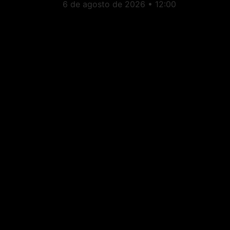
6 de agosto de 2026
12:00
Brasil: Flávio Bolsonaro
anuncia Alfredo Gaspar
como vice em chapa à