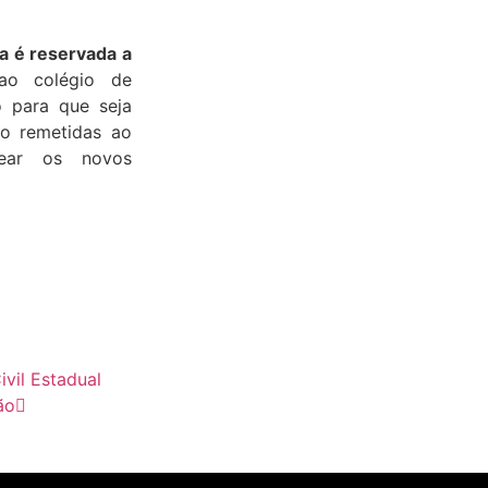
ça é reservada a
ao colégio de
o para que seja
ão remetidas ao
mear os novos
ivil Estadual
ão