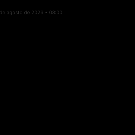
ducação
 de agosto de 2026
08:00
peribé: Câmara
unicipal aprova auxílio-
limentação de R$ 1.000