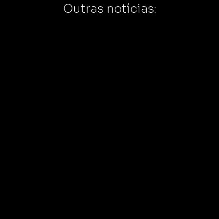
Outras notícias:
Itaperuna: Festival de
E
Viola e Sanfona deve
f
movimentar distrito de
Í
Aré neste fim de semana
D