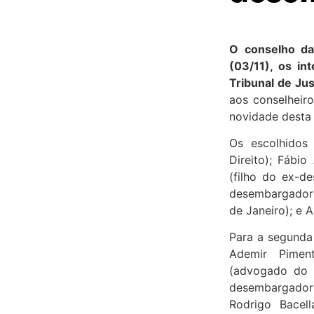
O conselho da
(03/11), os in
Tribunal de Jus
aos conselheir
novidade desta 
Os escolhidos 
Direito); Fábi
(filho do ex-d
desembargadora 
de Janeiro); e 
Para a segunda 
Ademir Piment
(advogado do p
desembargador 
Rodrigo Bacell