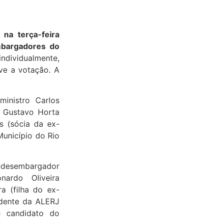
na terça-feira
embargadores do
individualmente,
ve a votação. A
ministro Carlos
; Gustavo Horta
s (sócia da ex-
Município do Rio
ex-desembargador
nardo Oliveira
a (filha do ex-
idente da ALERJ
te candidato do