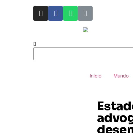
Início
Mundo
Estad
advog
dese