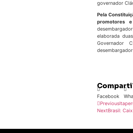
governador Cláu
Pela Constituiç
promotores 
desembargadore
elaborada duas
Governador C
desembargadore
Compartil
Facebook
Wha
Previous
Itaper
Next
Brasil: Cai