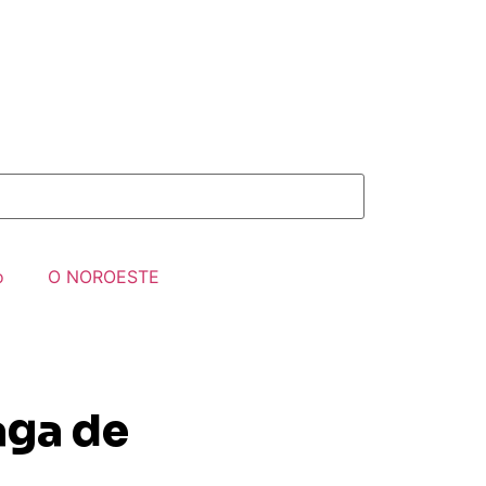
o
O NOROESTE
aga de