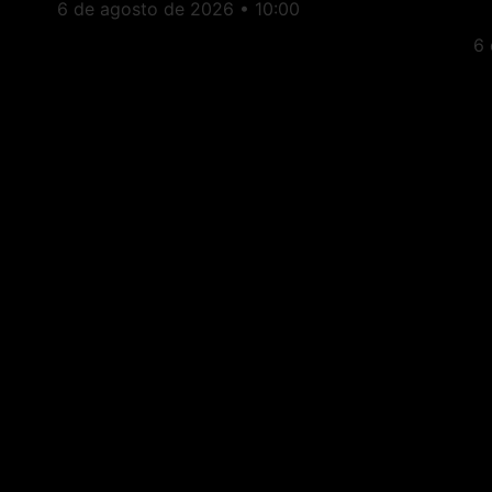
E
6 de agosto de 2026
10:00
6
Estado do Rio: PL
A
escolhe Fernanda
M
Louback para vice na
a