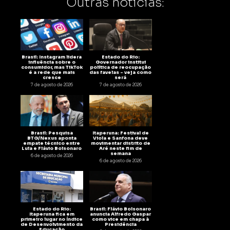
Outras notícias:
Brasil: Instagram lidera
Estado do Rio:
influência sobre o
Governador institui
consumidor, mas TikTok
política de reocupação
é a rede que mais
das favelas – veja como
cresce
será
7 de agosto de 2026
7 de agosto de 2026
Brasil: Pesquisa
Itaperuna: Festival de
BTG/Nexus aponta
Viola e Sanfona deve
empate técnico entre
movimentar distrito de
Lula e Flávio Bolsonaro
Aré neste fim de
semana
6 de agosto de 2026
6 de agosto de 2026
Estado do Rio:
Brasil: Flávio Bolsonaro
Itaperuna fica em
anuncia Alfredo Gaspar
primeiro lugar no Índice
como vice em chapa à
de Desenvolvimento da
Presidência
Educação