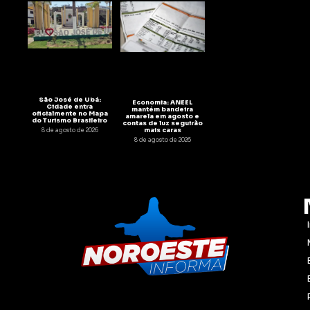
São José de Ubá:
Economia: ANEEL
Cidade entra
mantém bandeira
oficialmente no Mapa
amarela em agosto e
do Turismo Brasileiro
contas de luz seguirão
mais caras
8 de agosto de 2026
8 de agosto de 2026