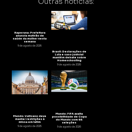
Outras notícias:
Itaperuna: Prefeitura
anuncia mutirão de
saúde da mulher nesta
semana
9 de agosto de 2026
Brasil: Declarações de
Lula e caso judicial
mantêm debate sobre
Homeschooling
9 de agosto de 2026
Mundo: FIFA avalia
Mundo: Vaticano deve
possibilidade de Copa
manter restrições à
do Mundo com 64
missa em latim
seleções
9 de agosto de 2026
9 de agosto de 2026