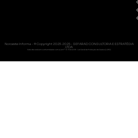
Noroeste Informa - © Copyright 2023-2025 - SEFARAD CONSULTORIA E ESTRATÉGIA
LTDA
Este site está em conformidade com a Lei nº 13.709/2018 - Lei Geral de Proteção de Dados (LGPD)