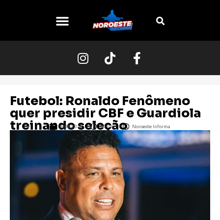
O NOROESTE
Futebol: Ronaldo Fenômeno
quer presidir CBF e Guardiola
treinando seleção
19/11/2024
10:00
Noroeste Informa